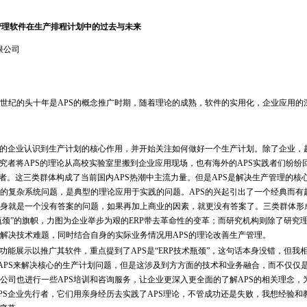
管理软件在生产排程计划中的过去与未来
限公司
纪的头十年是APS的概念推广时期，随着理论的成熟，软件的实用化，企业应用的
的企业认识到生产计划的核心作用，并开始关注如何做好一个生产计划。除了企业，
究者将APS的理论从高校实验室里搬到企业应用现场，也有海外的APS实践者们纷纷
行者。这三类群体构成了当前国内APS热潮中主流力量。但是APS是解决生产管理的核
的复杂系统问题，是典型的理论应用于实践的问题。APS的兴起引出了一个经典而有
身就是一个没有答案的问题，如果再加上商业的因素，就更没有答案了。三类群体形
瓶颈”的旗帜，力图为企业举步为艰的ERP带去革命性的变革；而研究机构则除了研究
解决技术难题，同时结合自身的实际业务情况用APS的理论改善生产管理。
展示以推广其软件，重点提到了APS是“ERP技术瓶颈”，这句话本身没错，但我
要APS来解决核心的生产计划问题，但是这涉及到方方面的技术和业务融合，而不仅仅是
公司也进行一些APS培训和咨询服务，让企业更深入更全面的了解APS的相关理念，
PS企业先行者，它们用亲身经历去实践了APS理论，不管成功还是失败，我想经验和