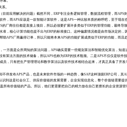
大序幕。
关系。
目前应用解决的问题）截然不同，ERP专注业务逻辑管理，数据流程管理，而APS
软件，而APS应该是一款智能计算软件，这是APS一种比较本质的称呼吧，至于现在
PS的厂商往往都是直接上项目，所以必须要扩展许多类似于ERP的管理功能，最终导致
的水准，核心计算功能也提不出与ERP的标准接口。这种偏废情况都是由市场决定的，
帮助APS厂商赢得订单，所以只能将本来APS的功能扩展成类似于ERP的功能，而且
一方面是众所周知的算法问题，APS确实需要一些规划算法和智能优化算法，知道
没有算法方面的技术储备，所以APS也称为ERP的技术瓶颈。二是APS不仅仅是软件
的成员，只有把生产管理理论和数学算法以及软件技术相结合起来，才真正具备了开发A
不停发布APS产品，也是未来软件市场的一种趋势，像SAP这种顶级ERP公司，其A
公司认识到这是社会分工、供应价值链的发展需要，企业实现信息化，整个价值链需要提
盖所有价值链的产品。所以，他们更需要把自己的精力放在自己更擅长的企业资源管