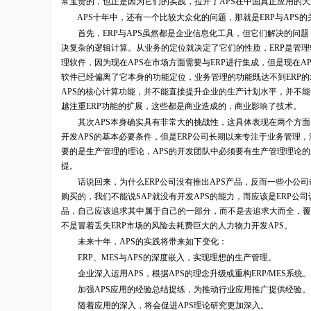
常宝贵的，也正是因为它们的实践，拉开了APS在中国真正应用的
APS十年中，还有一个比较大众化的问题，那就是ERP与APS的
首先，ERP与APS虽然都是企业信息化工具，但它们解决的问题（
决复杂的逻辑计算。从业务的定位就决定了它们的性质，ERP是管理
理软件，因为现在APS在市场方面需要与ERP进行集成，但是现在A
软件已经偏离了它本身的功能定位，业务管理的功能既达不到ERP
APS的核心计算功能，并不能直接提升企业的生产计划水平，并不能
越注重ERP功能的扩展，这些都是商业造成的，商业影响了技术。
其次APS本身确实具有非常大的挑战性，这具体表现在两个方面，
开发APS的基本必要条件，但是ERP公司长期以来专注于业务管理，
要的是生产管理的理论，APS的开发团队中必须要有生产管理理论
提。
话说回来，为什么ERP公司没有推出APS产品，反而一些小公司却
购买的，我们不能说SAP就没有开发APS的能力，而应该是ERP
品，自己应该追求其中属于自己的一部分，而不是去追求大而全，覆
不是冒着丢失ERP市场的风险去耗费巨大的人力物力开发APS。
未来十年，APS的实践将带来如下变化：
ERP、MES与APS的深度嵌入，实现理想的生产管理。
企业深入运用APS，根据APS的理念升级或重构ERP/MES系统。
加强APS应用的经验总结提练，为推动行业应用推广提供经验。
随着应用的深入，将会促进APS理论研究更加深入。