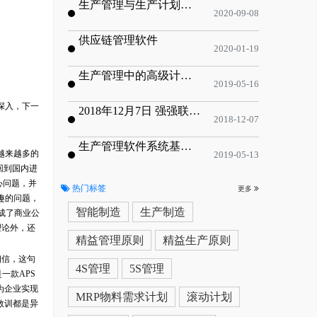
生产管理与生产计划的目标
2020-09-08
供应链管理软件
2020-01-19
生产管理中的高级计划与排程优化
2019-05-16
深入，下一
2018年12月7日 强强联手，共同推进电子器件领域APS应用典范 风华高科生产自动化工业互联网应用项目-APS项目启动会
2018-12-07
生产管理软件系统基于信息化的解决方案
越来越多的
2019-05-13
回到国内进
心问题，并
热门标签
更多
趣的问题，
智能制造
生产制造
成了商业公
理论外，还
精益管理原则
精益生产原则
相信，这句
4S管理
5S管理
一款APS
为企业实现
MRP物料需求计划
滚动计划
教训都是异