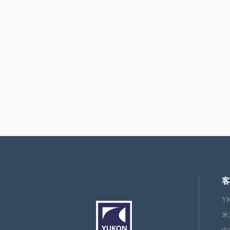
客
Y
米