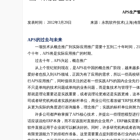
APS生产
发表时间： 2012年3月29日 来源：永凯软件技术(上海)有
APS的过去与未来
一项技术从概念推广到实际应用推广需要十五到二十年时间，21世
个十年，APS将是实际应用推广的时期。
过去十年，APS兴起，概念推广
从上个世纪初到现在，是APS在中国的概念推广阶段，越来越多
爱好者也投入到APS领域，正因为有了应用的需求，所以一些高校研
行APS应用推广，同时值得关注的还有一些实践APS的国内企业先
不只是单纯的技术问题或单纯的业务问题，而是集技术与管理于一体
那就是理论重要还是实践重要，或者说理论更难还是实践更难，这本
司或者研究机构或者实践的标杆单位，商业公司扛着攻破“ERP技术
从更为实际的角度进行咨询服务，理念推广；实践的标杆单位则努力
许多公司都声称掌握了APS核心技术，并提出一些理想模型进行功能
话应该说给ERP本身，而不应该面对直接的企业用户，ERP确实需
软件直接运用于企业就可以解决好的。同时，许多研究机构或者咨询
有限资源能力下的排程作准备。这里需要重点提到那些各行业内的A