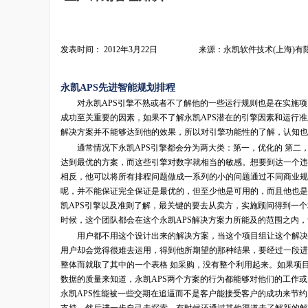
发表时间： 2012年3月22日 来源：永凯软件技术(上海)有
永凯APS先进智能规划排程
对永凯APS引擎不熟或者不了解他的一些运行规则也是在实施项目
成功至关重要的因素，如果不了解永凯APS潜在的引擎因素和运行
解决方案并不能够达到他的效果，所以对引擎功能性的了解，认知也
通常情况下永凯APS引擎都会分为两大类：第一，优化的 第二
达到最优的方案，而这些引擎对数字就相当的敏感。想要到达一个违
相反，他可以将所有排程问题做成一系列的小的问题通过不同商业规
呢，并不能保证完全保证是最优的，但至少他是可用的，而且他也是
凯APS引擎以及准则了解，最关键的要去从卖方，实施顾问得到一
时候，这个团队都会在这个永凯APS解决方案力所能及的范围之内，
用户都不用这个设计出来的解决方案，当这个项目组让这个解决方
用户却会觉得很难去运用，得到他所期望的那种结果，要经过一段进
整体而就取了其中的一个表格 如采购，没有整个利用起来。如果项
数据的质量来知道，永凯APS两个方案的行为都能够对他们的工作
永凯APS性能被一些交期在追逼而不是客户能接受客户的成功来节