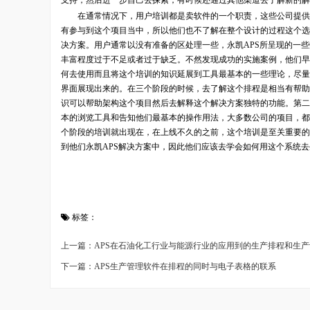
支持，然后进一步自己去探索，有时候还通过其他渠道去了解新的解
在通常情况下，用户培训都是卖软件的一个职责，这些公司提供一
有参与到这个项目当中，所以他们也不了解在整个设计的过程这个选
决方案。用户通常以没有准备的区处理一些，永凯APS所呈现的一
丰富程度过于不足或者过于缺乏。不然发现成功的实施案例，他们早
何去使用而且将这个培训的知识延展到工具最基本的一些理论，尽量
界面展现出来的。在三个阶段的时候，去了解这个排程是相当有帮助
识可以帮助架构这个项目然后去解释这个解决方案独特的功能。第二
本的浏览工具和告知他们最基本的操作用法，大多数公司的项目，都
个阶段的培训就出现在，在上线不久的之前，这个培训是至关重要的
到他们永凯APS解决方案中，因此他们应该去学会如何用这个系统
标签：
上一篇：APS在石油化工行业与能源行业的应用到的生产排程和生产
下一篇：APS生产管理软件在排程的同时与电子表格的联系