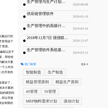
生产管理与生产计划的目标
2020-09-08
供应链管理软件
2020-01-19
生产管理中的高级计划与排程优化
2019-05-16
实施运行的
2018年12月7日 强强联手，共同推进电子器件领域APS应用典范 风华高科生产自动化工业互联网应用项目-APS项目启动会
2018-12-07
才发现这个
了资源。
生产管理软件系统基于信息化的解决方案
编程以至于
2019-05-13
呢，而恰恰
的解决方案
热门标签
更多
一个人对永
智能制造
生产制造
二次开发的
精益管理原则
精益生产原则
设置好了，
解决方案的
4S管理
5S管理
划的模型到
，所以导致
MRP物料需求计划
滚动计划
借这有限的