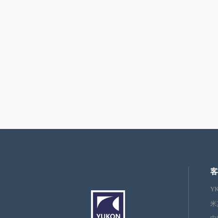
客
Y
米