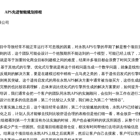
APS先进智能规划排程
限公司
中导致经常不能正常运行不可忽视的因素，对永凯APS引擎的早期了解是整个项目
准则的话，这个团队可能会设计一个他预期所不能达到的一个模型，可能已经上线了，
就是等于加重转化商业目标到建模之间的难度，结果许多项目都会浪费了时间又浪费
，基于其他式的引擎。优化式引擎就是将这个排程问题当成一个数学问题，就像是线性
反规则的解决方案，要是在建模过程中稍有一点马虎之类的，基于遗传启发式的引擎
则将其突破。这个遗传启发式的用在永凯APS解决方案中通常被当做买方，这些生成
完整的也比较容易理解，总体来说比优化式的引擎所生成的解决方案要好，如何提升
个培训，我们通常会把一个客户的团队同永凯APS的实施顾问，会拉到一块工作在进行
设计出更多的信息选择，第二个比较让人失望，我们称之为第二个“绝情谷”。
案实施上线之后，这个项目经常会遇到，第二个比较尴尬的境地，永凯APS已经被
化之后，计划人员才能够去找到比较舒适合理的表格但是他们细一看，将会放弃一些
目组都看到第一个方案没有办法实施的时候，用户也会被同样的状况所困惑，从整个计
或多或少产生一些困扰。但是项目组都是很仓促，都没有时间帮他们去培训去传输信息
约。结果这个项目组在永凯APS上线之后就离开，然后让客户自己去摸索，客户可以凭