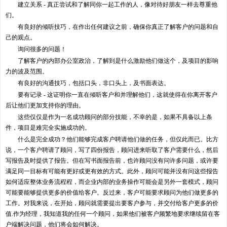
建立关系 - 真正尝试和了解同你一起工作的人，像对待好朋友一样去尊重他
们。
有良好的倾听技巧，在作出任何建议之前，确保你真正了解客户的问题和自
己的观点。
询问很多的问题！
了解客户的内部办公室政治，了解到是什么激励他们做这个，及项目的影响
力的波及范围。
有良好的沟通技巧，包括口头，非口头上，及书面表达。
要有记录 - 这证明你一直在倾听客户和并理解他们，这就使得在你离开客户
后让他们更加支持你的理由。
这些仅仅是作为一名成功顾问的部分技能，不幸的是，如果不具备以上条
件，项目是难完全实施成功的。
什么是完全成功？他们能够完成客户聘请他们做的任务，但仅此而已。比方
说，一个客户聘请了顾问，写了四份报告，顾问进来听取了客户需要什么，然后
写报告及时提供了报告。但在写书面报告前，也许顾问没有问许多问题，或许要
满足同一目标有可能有更好或更有效的方式。此外，顾问可能并没有问这些报告
如何适应整体业务流程程，而企业内部的业务操作可能会是另外一套模式，顾问
可能要能够提供更多的价值给客户。反过来，客户可能要求顾问为他们做更多的
工作。对我来说，在开始，顾问就需要提出要客户参与，并交付给客户更多的价
值.作为经理，我知道我的任何一个顾问，如果他们被客户频繁地要求继续留在客
户端解决问题，他们将会如何解决。