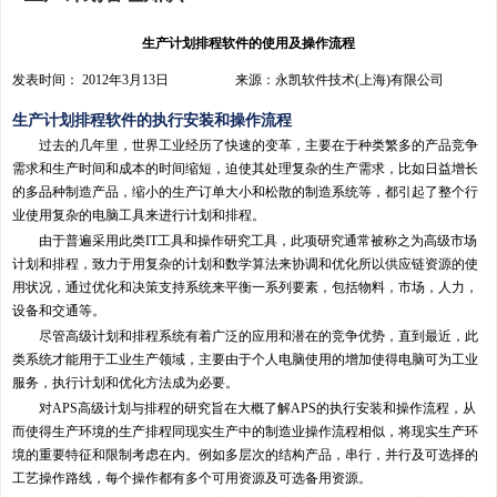
生产计划排程软件的使用及操作流程
发表时间： 2012年3月13日 来源：永凯软件技术(上海)有限公司
生产计划排程软件的执行安装和操作流程
过去的几年里，世界工业经历了快速的变革，主要在于种类繁多的产品竞争
需求和生产时间和成本的时间缩短，迫使其处理复杂的生产需求，比如日益增长
的多品种制造产品，缩小的生产订单大小和松散的制造系统等，都引起了整个行
业使用复杂的电脑工具来进行计划和排程。
由于普遍采用此类IT工具和操作研究工具，此项研究通常被称之为高级市场
计划和排程，致力于用复杂的计划和数学算法来协调和优化所以供应链资源的使
用状况，通过优化和决策支持系统来平衡一系列要素，包括物料，市场，人力，
设备和交通等。
尽管高级计划和排程系统有着广泛的应用和潜在的竞争优势，直到最近，此
类系统才能用于工业生产领域，主要由于个人电脑使用的增加使得电脑可为工业
服务，执行计划和优化方法成为必要。
对APS高级计划与排程的研究旨在大概了解APS的执行安装和操作流程，从
而使得生产环境的生产排程同现实生产中的制造业操作流程相似，将现实生产环
境的重要特征和限制考虑在内。例如多层次的结构产品，串行，并行及可选择的
工艺操作路线，每个操作都有多个可用资源及可选备用资源。