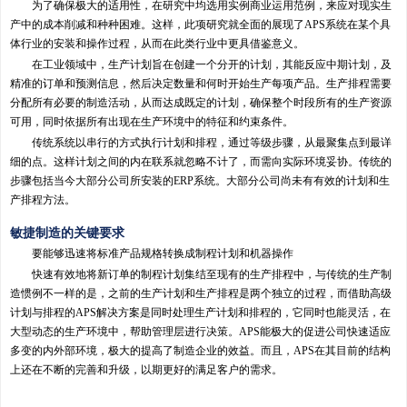
为了确保极大的适用性，在研究中均选用实例商业运用范例，来应对现实生
产中的成本削减和种种困难。这样，此项研究就全面的展现了APS系统在某个具
体行业的安装和操作过程，从而在此类行业中更具借鉴意义。
在工业领域中，生产计划旨在创建一个分开的计划，其能反应中期计划，及
精准的订单和预测信息，然后决定数量和何时开始生产每项产品。生产排程需要
分配所有必要的制造活动，从而达成既定的计划，确保整个时段所有的生产资源
可用，同时依据所有出现在生产环境中的特征和约束条件。
传统系统以串行的方式执行计划和排程，通过等级步骤，从最聚集点到最详
细的点。这样计划之间的内在联系就忽略不计了，而需向实际环境妥协。传统的
步骤包括当今大部分公司所安装的ERP系统。大部分公司尚未有有效的计划和生
产排程方法。
敏捷制造的关键要求
要能够迅速将标准产品规格转换成制程计划和机器操作
快速有效地将新订单的制程计划集结至现有的生产排程中，与传统的生产制
造惯例不一样的是，之前的生产计划和生产排程是两个独立的过程，而借助高级
计划与排程的APS解决方案是同时处理生产计划和排程的，它同时也能灵活，在
大型动态的生产环境中，帮助管理层进行决策。APS能极大的促进公司快速适应
多变的内外部环境，极大的提高了制造企业的效益。而且，APS在其目前的结构
上还在不断的完善和升级，以期更好的满足客户的需求。