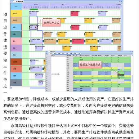
项
目
业
务
改
进
要
做
三
件
事
之
一
。要么增加销售，降低成本，或减少雇用的人员或使用的资产。在更好的生产排
程的情况下，通过提高按时交付，减少交货时间，及向客户提供更好的信息来提
高销售额。通过更高效的运营来降低成本。通过削减库存货解决掉生产资产来减
少总的使用资产。
永凯高级计划排程软件项目应达到上述三个目标中的一个或多个。实施这些
目标的方法，您需构建好排程模型，其次，要同生产排程软件供应商或供应商良
好互动，然后决定购买什么样的软件。它也将推动你如何评估项目和接受管理层