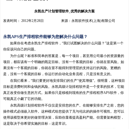
永凯生产计划管理软件_优秀的解决方案
发表时间： 2012年2月28日 来源：永凯软件技术(上海)有限公司
永凯APS生产排程软件能够为您解决什么问题？
如果你在考虑永凯生产排程软件，“我们试图解决的什么问题？”这是第一个
你应该问自己的问题。
为什么呢？标准和简单的答案是，每一个项目，甚至用公司最小的资源量的
项目，都应该有一个明确的既定目标。没有一个客观的目标，你就在冒风险。如
果没有一个客观的目标，你就在冒不能得到管理层的支持运行的风险。更糟的
是，没有一个客观的目标，你运行的自动化业务流程，只是没有意义的。
在我们看来，“我们要更好地安排我们的生产”使其增值”。很明显，这种项目
目标是浪费时间和金钱的风险。永凯高级计划排程软件是一个变革的技术，它能
真正改变你做生意的方式。如果你只是移植到现有的生产排程程序APS软件，你
可能真正小觑了它的功能。
永凯高级计划排程软件不仅仅是安排您的生产。在能够安排生产之前，您的
操作模式必须嵌入软件。这种模式给您提供了无与伦比的的操作可视性。您可以
使用该模型来更好的做管理决策，应助你显着提高盈利产能。但需要架构模型，
这是取决于你希望实施的目标 – 这是常识。