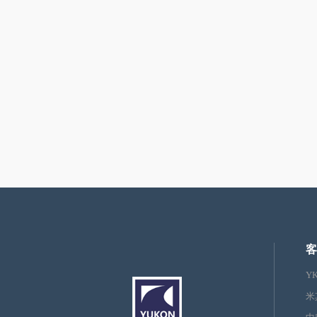
客
Y
米