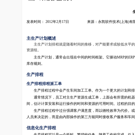
发表时间： 2012年2月17日 来源：永凯软件技术(上海)有
主生产计划概述
主生产计划排程就是随着时间的推移，对产能要求或较低水平的元
资源组。
主生产计划，通常会出现在中间的时间框架。它驱动MRP的ERP
库存规则。
生产排程
生产排程排程派工单
生产排程过程中会产生车间加工工单。作为一个更大的计划和排
通常情况下，员工对主生产资源生成工单，上面会有所需的机器，
间，估计计算安装和运行操作的时间和资源的可用时间。过程的目的
生产排程过程中过分强调客户满意度，而以牺牲效率为代价。或重
人员来决定的，而是由内部操作的第三方能同时接收客户服务和车间
信息化生产排程
生产排程可以是一个耗时，繁琐的任务。随着工作的完成，引入新