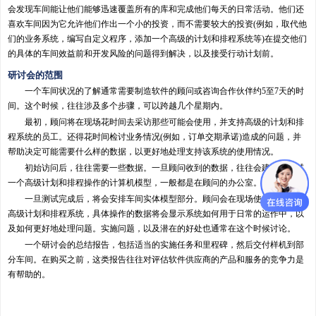
会发现车间能让他们能够迅速覆盖所有的库和完成他们每天的日常活动。他们还
喜欢车间因为它允许他们作出一个小的投资，而不需要较大的投资(例如，取代他
们的业务系统，编写自定义程序，添加一个高级的计划和排程系统等)在提交他们
的具体的车间效益前和开发风险的问题得到解决，以及接受行动计划前。
研讨会的范围
一个车间状况的了解通常需要制造软件的顾问或咨询合作伙伴约5至7天的时
间。这个时候，往往涉及多个步骤，可以跨越几个星期内。
最初，顾问将在现场花时间去采访那些可能会使用，并支持高级的计划和排
程系统的员工。还得花时间检讨业务情况(例如，订单交期承诺)造成的问题，并
帮助决定可能需要什么样的数据，以更好地处理支持该系统的使用情况。
初始访问后，往往需要一些数据。一旦顾问收到的数据，往往会建立和测试
一个高级计划和排程操作的计算机模型，一般都是在顾问的办公室。
一旦测试完成后，将会安排车间实体模型部分。顾问会在现场使用永凯APS
高级计划和排程系统，具体操作的数据将会显示系统如何用于日常的运作中，以
及如何更好地处理问题。实施问题，以及潜在的好处也通常在这个时候讨论。
一个研讨会的总结报告，包括适当的实施任务和里程碑，然后交付样机到部
分车间。在购买之前，这类报告往往对评估软件供应商的产品和服务的竞争力是
有帮助的。