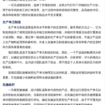
一旦完成模拟排程，选择了所需的排程，永凯APS打印了详细的生产计划，
用于给车间的加工的订单排序。这个过程对保持排程的完整性，及高效的冲压，
模具和组装部门维持在最低在制品水平至关重要。
生产单元制造
生产单元制造是降低库存水平和客户的交货时间，最常用的方法之一。它为
制造商提供了精简流程和合并独立的制程的功能，并能对非增值活动进行重新设
计或消除。例如，通过单一线或机器的生产单元产生的家庭分组，可减少产品投
入生产物料处理和转换时间。许多人实施单元制造都在减少库存和客户的交货时
间方面有着显著的成效。
项目团队是急于实施生产单元制造的好处。因此，一个产品线的帕累托分析
进行，以确定这些项目所占公司最高的生产活动比率。分析表明，30％的项目占
生产总量的76％。这为设计团队提供了机会，用于指定个人具体分派的压力机和
组装机。
该项目团队能够按照生产单元物理定位这些机器，消除这些项目的临时车道
需要。它也能最小化物料处理和仓储设施的要求。
实施标杆
一旦模型被修建，设计团队选取有代表性的产品，通过运行原型生产单元以
达到初始化实施的目的。当新的业务流程操作时，在实施过程中保持关键测量基
准对模型的性能模型进行评估。确定实施这些原型生产单元后，由于不可预见的
困难和效率低下的模型，可得到纠正和对未来的制造单元实施相应的修改。