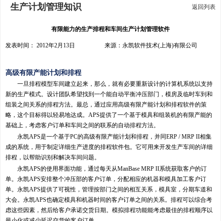
生产计划管理知识
返回列表
有限能力的生产排程和车间生产计划管理软件
发表时间： 2012年2月13日 来源：永凯软件技术(上海)有限公司
高级有限产能计划和排程
一旦排程模型车间建立起来，那么，就有必要重新设计的计算机系统以支持
新的生产模式。设计团队希望找到一个能自动平衡冲压部门，模房及临时车到和
组装之间关系的排程方法。最总，通过应用高级有限产能计划和排程软件的策
略，这个目标得以轻易地达成。APS提供了一个基于模具和组装机的有限产能的
基础上，考虑客户订单和车间之间的联系的自动排程方法。
永凯APS是一个基于PC的高级有限产能计划和排程，并同ERP / MRP II相集
成的系统，用于制定详细生产进度的排程软件包。它可用来开发生产车间的详细
排程，以帮助识别和解决车间问题。
永凯APS的使用界面功能，通过每天从ManBase MRP II系统获取客户的订
单。永凯APS安排整个冲压部的客户订单，分配相应的机器和模具加工客户订
单。永凯APS提供了可视性，管理按部门之间的相互关系，模具室，分期车道和
大会。永凯APS也确定模具和机器时间的客户订单之间的关系。排程可以综合考
虑这些因素，然后给客户承诺交货日期。模拟排程功能能考虑最佳的排程顺序以
最小化或减少延迟交货的客户订单。