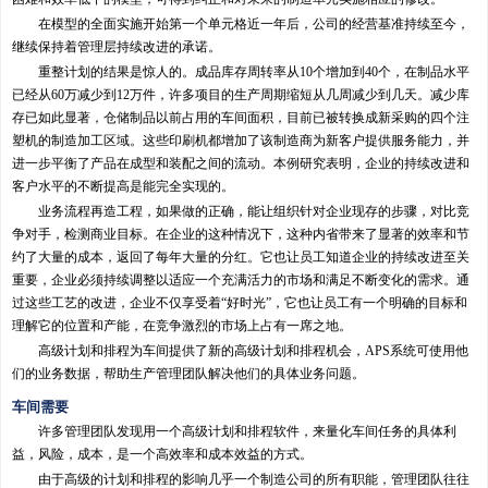
在模型的全面实施开始第一个单元格近一年后，公司的经营基准持续至今，
继续保持着管理层持续改进的承诺。
重整计划的结果是惊人的。成品库存周转率从10个增加到40个，在制品水平
已经从60万减少到12万件，许多项目的生产周期缩短从几周减少到几天。减少库
存已如此显著，仓储制品以前占用的车间面积，目前已被转换成新采购的四个注
塑机的制造加工区域。这些印刷机都增加了该制造商为新客户提供服务能力，并
进一步平衡了产品在成型和装配之间的流动。本例研究表明，企业的持续改进和
客户水平的不断提高是能完全实现的。
业务流程再造工程，如果做的正确，能让组织针对企业现存的步骤，对比竞
争对手，检测商业目标。在企业的这种情况下，这种内省带来了显著的效率和节
约了大量的成本，返回了每年大量的分红。它也让员工知道企业的持续改进至关
重要，企业必须持续调整以适应一个充满活力的市场和满足不断变化的需求。通
过这些工艺的改进，企业不仅享受着“好时光”，它也让员工有一个明确的目标和
理解它的位置和产能，在竞争激烈的市场上占有一席之地。
高级计划和排程为车间提供了新的高级计划和排程机会，APS系统可使用他
们的业务数据，帮助生产管理团队解决他们的具体业务问题。
车间需要
许多管理团队发现用一个高级计划和排程软件，来量化车间任务的具体利
益，风险，成本，是一个高效率和成本效益的方式。
由于高级的计划和排程的影响几乎一个制造公司的所有职能，管理团队往往