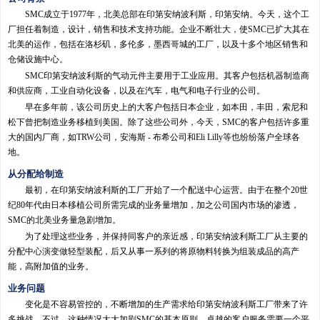
SMC成立于1977年，北美总部在印第安纳波利斯，印第安纳。今天，这个工
厂担任着制造，设计，销售和技术支持功能。企业不断壮大，使SMC已扩大其在
北美的运作，包括在洛杉矶，多伦多，墨西哥城的工厂，以及十多个地区销售和
仓储设施中心。
SMC印第安纳波利斯的气动元件主要用于工业应用。其客户包括机器制造商
和供应商，工业自动化设备，以及在汽车，电气和电子行业的公司。
早在多年前，该公司历史上的大客户包括日本企业，如本田，丰田，索尼和
松下曾把制造业务移植到美国。除了这些公司外，今天，SMC的客户包括许多重
大的国内厂商，如TRW公司，安海斯 - 布希公司和Eli Lilly等也纷纷落户全球各
地。
从分配给制造
最初，在印第安纳波利斯的工厂开始了一个配送中心运营。由于在整个20世
纪80年代由日本移植公司所需完成的业务量增加，加之公司国内市场的渗透，
SMC的北美业务量急剧增加。
为了处理这些业务，并保持同客户的亲近感，印第安纳波利斯工厂从主要的
分配中心演变做轻型装配，后又从事一系列的将原物料转换为组装成品的高产
能，高附加值的业务。
业务问题
变化是不容易管控的，不断增加的生产需求给印第安纳波利斯工厂带来了许
多挑战。不过，这种情况大大加剧SMC的基本原则。卓越的客户服务需要一个平