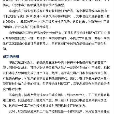
衡点。它要求客户能够满足其需求的产品类型。
卓越的客户服务也要求客户及时收到他们的产品。这个承诺导致SMC拥有一
个庞大的产品线（6000多种不同的气动部件和组件），其中包括大量的变数（超
过50000）。 SMC的客户往往利用其多样性的优势。这反过来，导致整体生产量
的增加，往往会有广泛的零件编号。
由于保留SMC所有产品的变种代价巨大，而且印第安纳波利斯的工厂往往是
订单导向型的生产环境。而许多不同的零件编号，不同尺寸和配置，并有不同的
生产工艺路线的低量订单量非常大，所有这些订单的特点是很短的生产交付时
间。
成功的关键
印第安纳波利斯工厂的挑战是在这种环境下保持和不断提高客户的交货产
能，同时控制成本。可以达到这些目标的方法之一是通过良好的生产排程。SMC
在日本令人钦佩地完成了这个任务。然而，鉴于该公司占日本市场的很大份额，
产量要高得多，和客户的需求更容易预测的特点。因此，在日本使用的技术是不
能直接转让给在北美的情况。印第安纳波利斯工厂，需要发展适合自己的独特情
况的排程技术。
不幸的是，随着产量超过30％的速度增长，到1990年代初，工厂开始越来越
难以排程。问题是在加工区尤为严重。加工在工厂的过程中是含最高的附加值
的。这也是一个工厂物料转换和设置时间消耗最多产能的地方。
此时，印第安纳波利斯工厂生产控制组是一个排程程序，利用它在内部开发