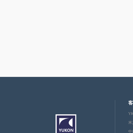
客
Y
米
中