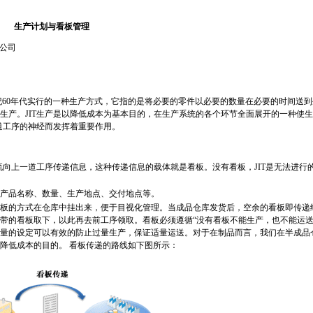
生产计划与看板管理
公司
在20世纪60年代实行的一种生产方式，它指的是将必要的零件以必要的数量在必要的时间送
生产。JIT生产是以降低成本为基本目的，在生产系统的各个环节全面展开的一种使
道工序的神经而发挥着重要作用。
向上一道工序传递信息，这种传递信息的载体就是看板。没有看板，JIT是无法进行
产品名称、数量、生产地点、交付地点等。
的方式在仓库中挂出来，便于目视化管理。当成品仓库发货后，空余的看板即传递
带的看板取下，以此再去前工序领取。看板必须遵循“没有看板不能生产，也不能运送
量的设定可以有效的防止过量生产，保证适量运送。对于在制品而言，我们在半成品
降低成本的目的。 看板传递的路线如下图所示：