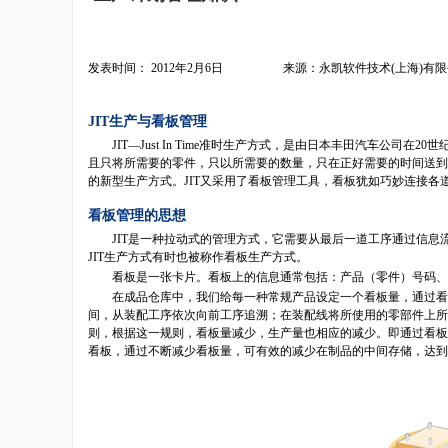
发表时间： 2012年2月6日 来源：永凯软件技术(上海)有限
JIT生产与看板管理
JIT—Just In Time准时生产方式，是由日本丰田汽车公司
且只将所需要的零件，只以所需要的数量，只在正好需要的时间送到
的新型生产方式。JIT又采用了看板管理工具，看板犹如巧妙连接各
看板管理的思想
JIT是一种拉动式的管理方式，它需要从最后一道工序通过信息流
JIT生产方式有时也被称作看板生产方式。
看板是一张卡片。看板上的信息通常包括：产品（零件）号码、
在成品仓库中，我们给每一种常规产品设定一个看板量，通过看板
间，从装配工序依次向前工序追溯；在装配线将所使用的零部件上所
则，根据这一规则，看板量减少，生产量也相应的减少。即通过看板
看板，通过不断减少看板量，可有效的减少在制品的中间存储，达到