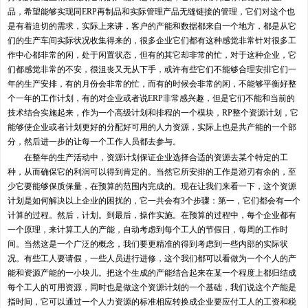
品，希望能够实现同ERP再制品和实际管理产品无缝链接的管理，它们对这个也
是有着迫切的需求，实际上来讲，客户的产能和数据都来自一个地方，都是从它
们的生产车间实际状况收集得来的，很多企业它们都有这种感觉非常针对很多工
作中心都非常的闲，处于闲置状态，但有的其它却非常的忙，对于这种企业，它
们都感觉非常的不安，很沮丧又无从下手，或许有些它们不能够合理安排它们一
年的生产安排，有的月份会非常的忙，而有的时候会非常的闲，不能够平衡好整
个一年的工作计划，有的对企业或者说ERP非常感兴趣，但是它们不能和当前的
技术结合实施起来，作为一个高级计划和排程的一个模块，RP整个资源计划，它
能够使企业或者计划更好的分配好可用的人力资源，实际上也是共产能的一个部
分，然后进一步的让每一个工作人员都去参与。
在整年的生产活动中，资源计划保证企业选择合适的资源去某个特定的工
种，从而确保它的利润可以得到肯定的。当然它所安排的工作是游刃有余的，至
少它要能够保质保量，在预算的范围内完成的。现在让我们来看一下，这个资源
计划是如何解决以上企业的困扰的，它一共会有3个步骤：第一，它们都会有一个
计算的过程。然后，计划。到最后，操作实施。在预算的过程中，每个企业都有
一个原理，来计算工人的产能，自动考虑到每个工人的节假日，每周的工作时
间。当然这是一个广泛的概念，我们要更精准的得到考虑到一些内部的实际状
况。有些工人要请假，一些人员进行进修，这个我们都可以看做为一个个人的产
能和资源产能的一小块儿。把这个生成的产能结合起来在某一个程度上都归结成
每个工人的可用资源，同时也是做这个资源计划的一个基础，我们说这个产能是
指时间，它可以通过一个人力资源的标准相应转换成企业要应付工人的工资和税