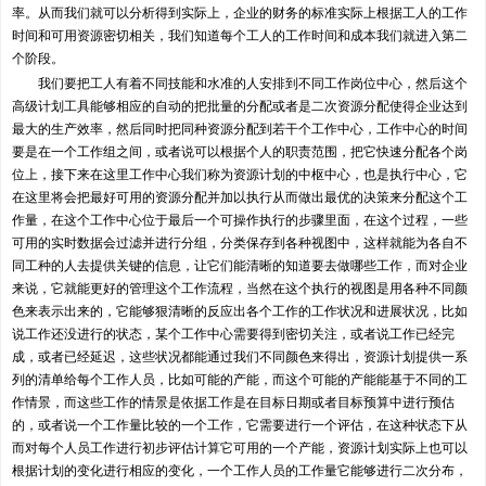
率。从而我们就可以分析得到实际上，企业的财务的标准实际上根据工人的工作
时间和可用资源密切相关，我们知道每个工人的工作时间和成本我们就进入第二
个阶段。
我们要把工人有着不同技能和水准的人安排到不同工作岗位中心，然后这个
高级计划工具能够相应的自动的把批量的分配或者是二次资源分配使得企业达到
最大的生产效率，然后同时把同种资源分配到若干个工作中心，工作中心的时间
要是在一个工作组之间，或者说可以根据个人的职责范围，把它快速分配各个岗
位上，接下来在这里工作中心我们称为资源计划的中枢中心，也是执行中心，它
在这里将会把最好可用的资源分配并加以执行从而做出最优的决策来分配这个工
作量，在这个工作中心位于最后一个可操作执行的步骤里面，在这个过程，一些
可用的实时数据会过滤并进行分组，分类保存到各种视图中，这样就能为各自不
同工种的人去提供关键的信息，让它们能清晰的知道要去做哪些工作，而对企业
来说，它就能更好的管理这个工作流程，当然在这个执行的视图是用各种不同颜
色来表示出来的，它能够狠清晰的反应出各个工作的工作状况和进展状况，比如
说工作还没进行的状态，某个工作中心需要得到密切关注，或者说工作已经完
成，或者已经延迟，这些状况都能通过我们不同颜色来得出，资源计划提供一系
列的清单给每个工作人员，比如可能的产能，而这个可能的产能能基于不同的工
作情景，而这些工作的情景是依据工作是在目标日期或者目标预算中进行预估
的，或者说一个工作量比较的一个工作，它需要进行一个评估，在这种状态下从
而对每个人员工作进行初步评估计算它可用的一个产能，资源计划实际上也可以
根据计划的变化进行相应的变化，一个工作人员的工作量它能够进行二次分布，