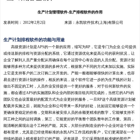
生产计划管理软件-生产排程软件的作用
发表时间： 2012年2月2日 来源：永凯软件技术(上海)有限公司
生产计划排程软件的功能与用途
高级资源计划是APS的一个新的应用，缩写为RP，它是专门为企业.公司提供
或传送新的排程与资源分配的系统，它通过资源优化来提高公司的获利状况，让
企业了解到人员产量分配从而确保在每个运营中心有合适的人员分配。资源计划
能够用多种方式来提供资源的多种方式，根据客户不同的方式来加以实施。实际
上它是支持客户的二次订购二次开发的。产能一般都能够很快的计算出来，也容
易去进行资源计划的操作，相反的来说，这个软件它进一步的为生产线的计划，
做出不固定的工时，人员作业安排提供一个更好的服务，对于任何新软件的实
施，都会通过APS的实施团队和企业内部的项目组共同完成的，当然它的APS的
团队它也会设置最好的配置方式为企业更好的服务，一旦RP这个高级资源计划被
配载并实施之后，就能为企业和公司带来一系列的好处，比如说它能够提供一个
更确保更稳定的价格，交期和未被安排人员的余额更精准的数字，它能够支持不
同工种之间的运转调换，第三，它能更好的平衡整个团队整年的工作量。第四，
能清晰的展现出这个工种的产能。其实，大部分的制造业的中小企业对这个软件
都有需求，尤其是已经使用标准的永凯APS工作流程的客户，它们更渴望在一个
持续的基础上精准规划它们的产能。还有就是，它们采用制造标准键的那些产