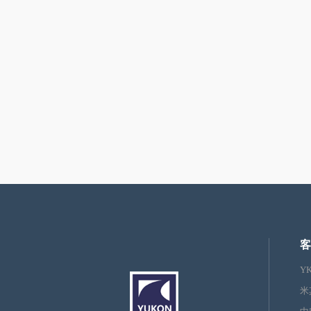
客
Y
米