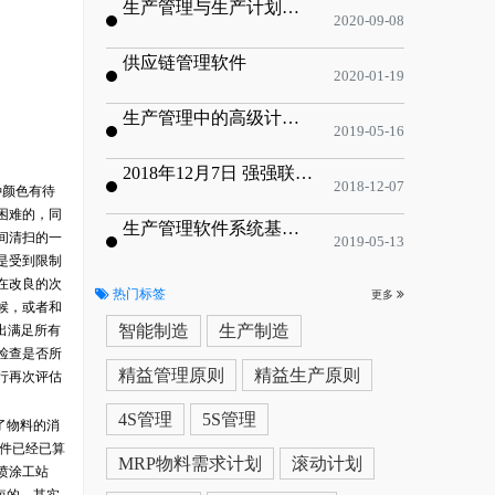
生产管理与生产计划的目标
2020-09-08
供应链管理软件
2020-01-19
生产管理中的高级计划与排程优化
2019-05-16
2018年12月7日 强强联手，共同推进电子器件领域APS应用典范 风华高科生产自动化工业互联网应用项目-APS项目启动会
2018-12-07
种颜色有待
困难的，同
生产管理软件系统基于信息化的解决方案
间清扫的一
2019-05-13
是受到限制
在改良的次
热门标签
更多
候，或者和
智能制造
生产制造
出满足所有
检查是否所
精益管理原则
精益生产原则
行再次评估
4S管理
5S管理
了物料的消
件已经已算
MRP物料需求计划
滚动计划
喷涂工站