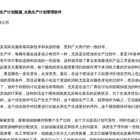
生产计划瓶颈_永凯生产计划管理软件
限公司
及实际实施有着高新技术和实战经验，受到广大用户的一致好评。
产中，每辆车都会或多或少有些不一样，尤其是在喷涂的生产过程中，更是100多
有不同引擎的选择和其他的一些选项，这样就导致了要去发现最优的产品工序是相当
起着至关重要的作用，每个颜色的变化都需要清扫的操作用于来消耗大量的空余的时
，要是颜色一直在变化，从深变亮。最后，在这个喷涂这个工站缓冲区域在空间上也
域的受限条件，而且还要最小化这个资源的消耗尤其是在颜色变化的过程中，然后他
了，他对于内部的讨论是相当有帮助的，尤其是在这个厂商在讨论内部模拟状况的时
其他的IT系统，这样的话这个模块就能真实反映出真实的反映状况，为了生成并优化
的，这个优化组件可以产生生产序列，这个模拟生产工具，就用他作为输入，它也能
本，这个优化组件对结果进行比较从而生产生成更好的序列，这个模拟模块对他们进
够被发现，接着他就能够控制整个生产过程，这个方法提高计划可靠性，同时也减少
据资源物料的分配状况，比如说输送延迟和技术上的问题等。 虽然生产序列有一些软
面来看：在工序喷涂中，他能减少百分之八的变换量，其次它能够导致优化批量序列