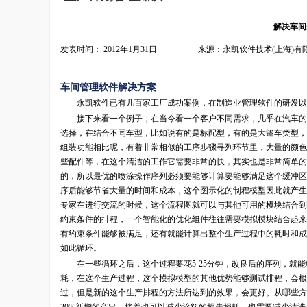
解决车间
发表时间： 2012年1月31日 来源：永凯软件技术(上海)有
车间管理软件解决方案
永凯软件已有几百家工厂成功案例，在制造业管理软件的研发以
接下来看一个例子，在当今看一个客户不同需求，几乎在汽车的生
选择，在结合不同车型，比如说有的是标配型，有的是大篷车类型，
组装功能相比呢，有着非常相似的工序步骤寻列环节里，大量的颜色
些配件等，在这个清洁的工作它需要非常的快，其实也是非常简单的
的，所以最优的喷涂操作序列必须要能够计算要能够满足这个缓冲区
序后能够节省大量的时间和成本，这个图示化的制程模型因此就产生
专家在进行交流的时候，这个流程图就可以与其他可用的模块结合到
约束条件的排程，一个智能化的优化组件往往需要模拟模块结合起来
有约束条件能够被满足，还有就能计算出整个生产过程中的耗时和成
如此循环。
在一些循环之后，这个过程要花5-25分钟，改良后的序列，就能
耗，在这个生产过程，这个模拟模型的其他优势能够测试排程，会根
过，但是新的这个生产排程的方法所达到的效果，会更好。从哪些方