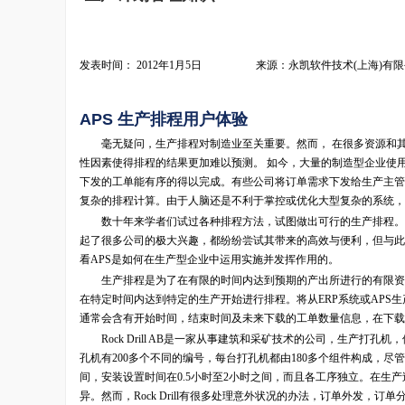
发表时间： 2012年1月5日 来源：永凯软件技术(上海)有限
APS 生产排程用户体验
毫无疑问，生产排程对制造业至关重要。然而， 在很多资源和其
性因素使得排程的结果更加难以预测。 如今，大量的制造型企业使用
下发的工单能有序的得以完成。有些公司将订单需求下发给生产主管
复杂的排程计算。由于人脑还是不利于掌控或优化大型复杂的系统，
数十年来学者们试过各种排程方法，试图做出可行的生产排程。这样APS（adv
起了很多公司的极大兴趣，都纷纷尝试其带来的高效与便利，但与此同时，许多公
看APS是如何在生产型企业中运用实施并发挥作用的。
生产排程是为了在有限的时间内达到预期的产出所进行的有限资源
在特定时间内达到特定的生产开始进行排程。将从ERP系统或APS
通常会含有开始时间，结束时间及未来下载的工单数量信息，在下载
Rock Drill AB是一家从事建筑和采矿技术的公司，生产打孔机，
孔机有200多个不同的编号，每台打孔机都由180多个组件构成，尽
间，安装设置时间在0.5小时至2小时之间，而且各工序独立。在
异。然而，Rock Drill有很多处理意外状况的办法，订单外发