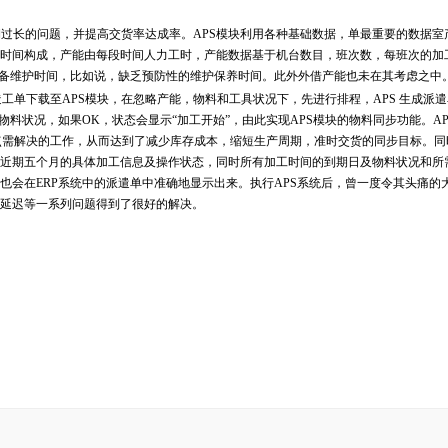
产周期过长的问题，并提高交货率达成率。APS模块利用各种基础数据，单最重要的数据
时间构成，产能由每段时间人力工时，产能数据基于机台数目，班次数，每班次的加
虑设备维护时间，比如说，缺乏预防性的维护保养时间。此外外借产能也未在其考虑之中
将制造工单下载至APS模块，在忽略产能，物料和工具状况下，先进行排程，APS 生成派
料状况，如果OK，状态会显示“加工开始”，由此实现APS模块的物料同步功能。AP
到了重点需解决的工作，从而达到了减少库存成本，缩短生产周期，准时交货的同步目标。
近期五个月的具体加工信息及操作状态，同时所有加工时间的到期日及物料状况和所
也会在ERP系统中的派遣单中准确地显示出来。执行APS系统后，曾一度令其头痛的
延迟等一系列问题得到了很好的解决。