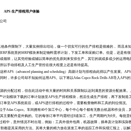
APS 生产排程用户体验
公司
他条件限制下，大量实例得出结论，做一个切实可行的生产排程是很难的， 而且未
ERP系统里的MRP模块来制定物料需求计划，下发工单和采购订单。但是，还是有
或领班，让其凭经验或辅以简单的优先原则来安排生产，其它的就或多或少的运用电
所以手动排程及人工生产管控在很大程度上还是有待提高。
anced planning and scheduling）高级计划与排程由此得以产生发展。A
司却不知如何运用APS。以下将以Atlas Copco Rock Drills AB导入APS
的分配过程，但在此活动中有大量的时间和关系限制以达到满意的资源分配效果。
生产计划模块下载的订单计划放至APS生产排程模块，然后生成生产排程，再下发制造
订单至APS系统前后，或APS进行排程的过程中，需要检查物料和工具的到位情况。
位于Atlas Copco。车间拥有40个加工中心，每个中心每个都有无数台机器和作业员
管其主要配件是外购的。它的每张订单平均需经过8道加工，生产周期约为9天。每批货都在
生产过程中，意外情况不时出现，例如：工具外借外包商，机器故障，插单及计划和实际
，订单分割都是其采用的方法。其将大量的精力放在派发工单的追踪工作和实绩汇报上，以