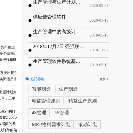
生产管理与生产计划的目标
2020-09-08
供应链管理软件
2020-01-19
生产管理中的高级计划与排程优化
2019-05-16
2018年12月7日 强强联手，共同推进电子器件领域APS应用典范 风华高科生产自动化工业互联网应用项目-APS项目启动会
知的不确定
2018-12-07
很多办法能让
脑进行稍微
生产管理软件系统基于信息化的解决方案
2019-05-13
PS系统出现引
的实际运用来
热门标签
更多
智能制造
生产制造
上层计划为
工单，工单
精益管理原则
精益生产原则
，其生产的打
4S管理
5S管理
2-200之
数据间的差
MRP物料需求计划
滚动计划
解决订单的达