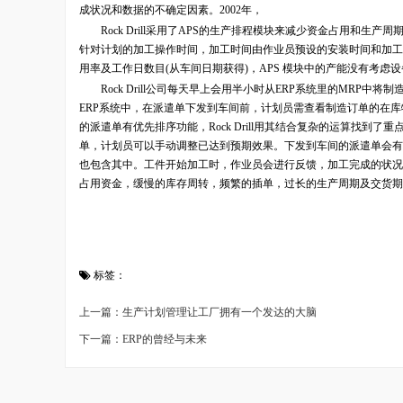
成状况和数据的不确定因素。2002年，
Rock Drill采用了APS的生产排程模块来减少资金占用和生
针对计划的加工操作时间，加工时间由作业员预设的安装时间和加工
用率及工作日数目(从车间日期获得)，APS 模块中的产能没有考
Rock Drill公司每天早上会用半小时从ERP系统里的MRP中
ERP系统中，在派遣单下发到车间前，计划员需查看制造订单的在库物
的派遣单有优先排序功能，Rock Drill用其结合复杂的运算找
单，计划员可以手动调整已达到预期效果。下发到车间的派遣单会有
也包含其中。工件开始加工时，作业员会进行反馈，加工完成的状况
占用资金，缓慢的库存周转，频繁的插单，过长的生产周期及交货期
标签：
上一篇：生产计划管理让工厂拥有一个发达的大脑
下一篇：ERP的曾经与未来