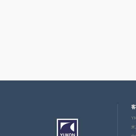
客
Y
米