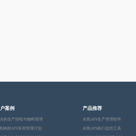
户案例
产品推荐
KK的生产排程与物料管理
永凯APS生产管理软件
其林的APS车间管理计划
永凯APS执行监控工具