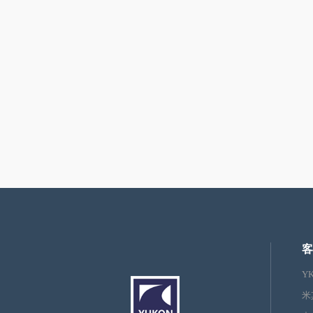
客
Y
米