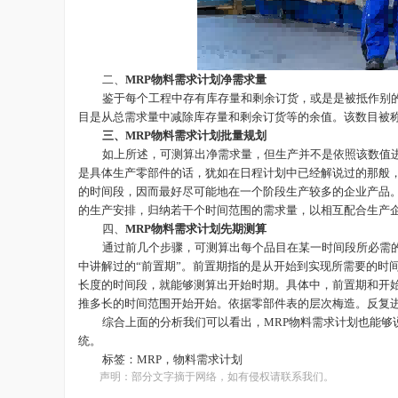
二、
MRP物料需求计划
净需求量
鉴于每个工程中存有库存量和剩余订货，或是是被抵作别
目是从总需求量中减除库存量和剩余订货等的余值。该数目被
三、
MRP物料需求计划
批量规划
如上所述，可测算出净需求量，但生产并不是依照该数值
是具体生产零部件的话，犹如在日程计划中已经解说过的那般
的时间段，因而最好尽可能地在一个阶段生产较多的企业产品
的生产安排，归纳若干个时间范围的需求量，以相互配合生产
四、
MRP物料需求计划
先期测算
通过前几个步骤，可测算出每个品目在某一时间段所必需
中讲解过的
“前置期”。前置期指的是从开始到实现所需要的时
长度的时间段，就能够测算出开始时期。具体中，前置期和开
推多长的时间范围开始开始。依据零部件表的层次梅造。反复
综合上面的分析我们可以看出，
MRP物料需求计划也能
统。
标签：
MRP，物料需求计划
声明：部分文字摘于网络，如有侵权请联系我们。