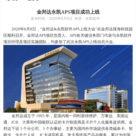
金邦达永凯APS项目成功上线
发布时间：2020年6月8日
来源：永凯软件
2020年6月8日，“金邦达&永凯软件APS上线大会”在金邦达珠海科技园
区顺利召开。金邦达APS项目负责人、APS各关键业务部门代表与永凯软件
项目经理及项目实施团队，均参加了此次永凯APS上线动员大会。
金邦达成立于
1995 年，是国内唯一同时获得维萨、万事达、美国运
通、JCB、大莱和中国银联认证的卡片制造商及卡片个人化服务提供商。金
邦达下设 3 个分公司、3 个办事处，主要为国内外市场提供各类磁条卡、智
能卡、卡片个人化、 IC卡读写机具、发卡系统等产品与服务。累计为中国