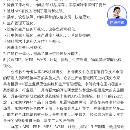
2. 降低了原材料、中间品/半成品库存，库存周转率得到了提升。
3. 通过APS有效的控制了溢装和短装。
5. 插单、设备故障、物料异常的快速决策、快速应对。
6. 生产管理可视化。
- 设备的生产任务可视化，设备负荷可视化。
- 订单关联可视化，生产进度可视化，订单延期提醒。
- 物料需求计划和入库时间可视化。
- 未来库存变化可视化。
7. 产销存一体化，提高了供应链快速反应能力。
8. 拉通ERP、MES、WMS，计划、排程、生产制造、物流管理智能化和可
视化。
永凯软件专业从事
APS领域研发，上海研发中心拥有近百位技术全面
的研发人员和经验丰富的实施人员，众多生产各领域顾问业内顶尖专家，
具有世界500强企业供应链实施和生产管理经验。永凯软件在国内覆盖APS
案例最多、行业最广，具有强大的算法研发团队和业内规模最大的实施团
队，具备强大的研发能力以及经验丰富的APS实施经验。数十年的行业沉
淀，让永凯软件的产品十分成熟，配置性高度灵活，适应复杂多变的业务
场景。永凯软件综合能力全面，不仅仅是单工厂能力，在集团层面的多工
厂能力在全球也是独树一帜，是中国本土历史最久、经验最为丰富，实力
最强的APS专业供应商，深受广大客户信赖。
标签：
APS
、ERP、MES、WMS，计划、排程、生产制造、物流管理