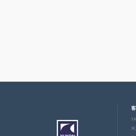
客
Y
米