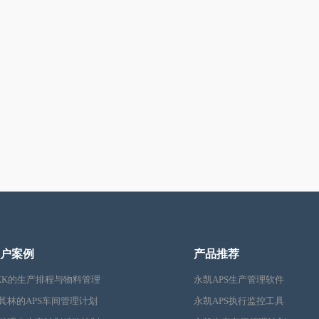
户案例
产品推荐
KK的生产排程与物料管理
永凯APS生产管理软件
其林的APS车间管理计划
永凯APS执行监控工具