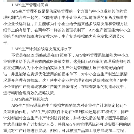
1
.APS生产管理
相同点
APS生产管理
不仅是是供应链管理的一个方面与中小企业的其他的管
理机制结合在一起的。它能有助于中小企业从供应链管理的多角度衡量中
小企业长远利益，并且能够为中小企业给予越来越多战略决策和管理方法
细节上的有助于。在两种不一样的的管理机制下，
APS生产管理
能为中小企
业给予相同的战略决策支撑水平，生产制造模拟能力和突发状况调节水
平。
2.
APS生产计划
的战略决策支撑水平
不管是在
MRP策略或是在JIT策略下，
APS物料管理
系统都能为中小企
业管理者给予合理有效的战略决策支撑。这是因为
APS车间管理
系统都可以
在在短期内内为中小企业的实际上生产计划管理能力展开准确无误的评
诂，并且能够在资源优化运用的前提条件下，对中小企业生产制造进展情
况展开合理有效操纵。这可使中小企业的管理者都可以随时随地地了解中
小企业的生产制造现状和生产能力具体情况，在错综复杂的制造环境中，
进行精明合理有效的战略决策。
3.APS
的生产模拟能力
APS生产排程
系统在生产模拟方面的能力对企业生产计划制定起到至
关重要的作用。
APS生产排程软件
不论在
MRP模式还是在JIT模式下，排产
计划都能对企业生产排产计划进行优化，并将优化后的结果以图形界面的
方式呈现给生产计划制定人员，并且
APS车间管理系统
还可以按照不同的侧
重点对生产计划进行展现。例如，可以根据产品加工顺序展现加工过程，