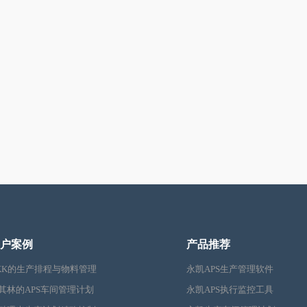
户案例
产品推荐
KK的生产排程与物料管理
永凯APS生产管理软件
其林的APS车间管理计划
永凯APS执行监控工具