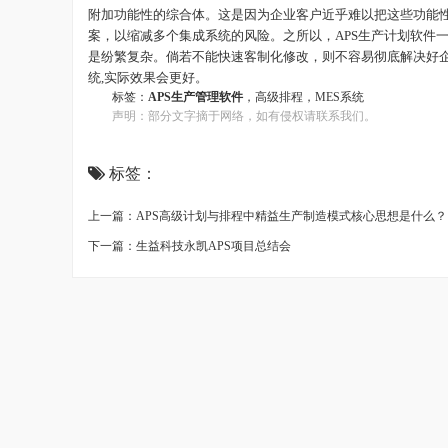
附加功能性的综合体。这是因为企业客户近乎难以把这些功能
案，以缩减多个集成系统的风险。之所以，APS
生产计划
软件
是纷繁复杂。倘若不能快速客制化修改，则不容易彻底解决好
统,实际效果会更好。
标签：
APS
生产管理软件
，
高级排程
，
MES系统
声明：部分文字摘于网络，如有侵权请联系我们。
标签：
上一篇：APS高级计划与排程中精益生产制造模式核心思想是什么？
下一篇：生益科技永凯APS项目总结会