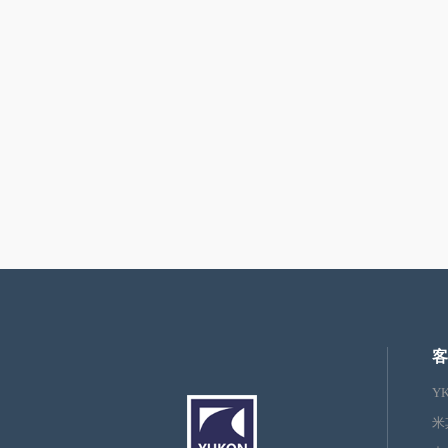
客
Y
米