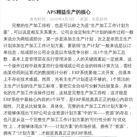
APS精益生产的核心
发布时间：
2020年4月3日 来源：永凯软件
完整的生产加工排程，也是可以称之为是
“生产加工工作计划方
案”，可以说是相互关系重大。公司企业定制生产计划的操作过程一般
来说分为两组成部分，第一步是添加主生产计划，次之是依照主生产
计划添加生产加工工作计划方案。要获得“生产计划”一般来说是以订
单信息，组成部分公司企业是以市场竞争分析，出1个生产加工总
数，基本上是管理层在实行管理决策，人的关键因素起一定效果。这
一个操作过程中就有某些行业领域或公司企业的特殊计算方法，需经
由某些四则运算式的数据统计分析，ERP系统要做二次开发，但基本
上不存在技术难题。然而，光有主生产计划是还不够的。1个简洁的
主生产计划的生产加工标准，要把它全自动可分解为比较复杂、具体
化的生产加工作业操作过程，这就是完整生产加工排程，这才能是
ERP系统中最核心内容的1个环节，是ERP系统真真正正的核心内容功
能性。只是从比较复杂、具体化、完整的生产加工工作计划方案中，
才能够体现出“ERP公司企业资源计划方案”中的“R——资源”的存在；
也只是从这一个完整生产加工工作计划方案的'可行性分析'与'优化
性'上，才能够体现出“P——计划方案”的市场价值。拥有了“资源”，
拥有了“计划方案”，才能是真真正正的ERP系统。