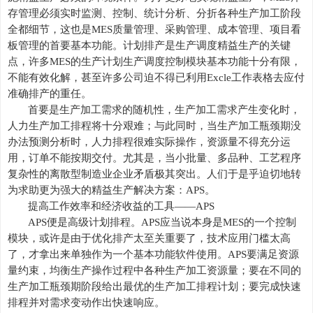
存管理必须实时监测、控制、统计分析、分折各种生产加工阶段
全都细节，这也是MES质量管理
、
采购管理、成本管理、项目看
板管理的首要基本功能。计划
排产是
生产调度精益生产的关键
点，许多
MES的生产计划生产调度控制模块基本功能十分有限，
不能有效化解，甚至许多公司迫不得已利用Excle工作表格去应付
准确排产的重任。
首要是生产加工需求的随机性，生产加工需求产生变化时，
人力生产加工排程将十分艰难；与此同时，当生产加工瓶颈期没
办法预测分析时，人力排程很难实际操作，资源量不得充分运
用，订单不能按期交付。尤其是，当小批量、多品种、工艺程序
复杂性的离散型制造业企业矛盾极其突出。人们于是乎迫切地转
为求助更为强大的精益生产解决方案：
APS。
提高工作效率和经济收益的工具
——APS
APS便是高级计划排程。APS应当说本身是MES的一个控制
模块，或许是由于优化排产太至关重要了，技术应用门槛太高
了，才拿出来单独作为一个基本功能软件使用。APS要满足资源
量约束，均衡生产操作过程中各种生产加工资源量；要在不同的
生产加工瓶颈期阶段给出最优的生产加工排程计划；要完成快速
排程并对需求变动作出快速响应。