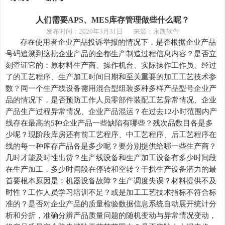
人们需要APS、MES库存管理做些什么呢？
发布时间：
2020年3月31日 来源：永凯软件
存在使用者企业产品投诉举报的情况下，是否根据企业产品
号码追溯到这批企业产品的全都生产制造过程信息内容？是否立
刻查证它的：原材料生产商、操作机台、实际操作工作员、经过
了的工艺程序、生产加工时间日期和至关重要的加工工艺技术参
数？同一个生产线设备需用混合型组装多种多样产品型号企业产
品的情况下，是否预防工作人员零部件装配工艺异常情况、企业
产品生产过程异常情况、企业产品混运？在过去
12小时范围内产
线存在最高的5种企业产品一些缺陷有哪些？残次品数目各是多
少呢？现阶段库房还有前工艺程序、中工艺程序、后工艺程序在
线的每一种库存产品各是多少呢？要分別提供给哪一些生产商？
几时才能及时性出货？生产线设备和生产加工设备有多少时间段
在生产加工，多少时间段在停转和空转？干扰生产设备潜力的最
首要根本原因是：机器设备故障？生产调度失误？材料提供不及
时性？工作人员学习培训不足？或是加工工艺技术指标不符合标
准的？是否对企业产品的质量检验数据信息系统自动展开统计分
析和分折，准确分辨产品质量问题的随机变动与异常情况变动，