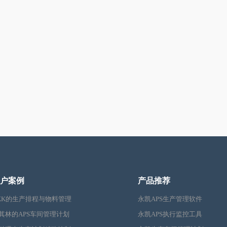
户案例
产品推荐
KK的生产排程与物料管理
永凯APS生产管理软件
其林的APS车间管理计划
永凯APS执行监控工具