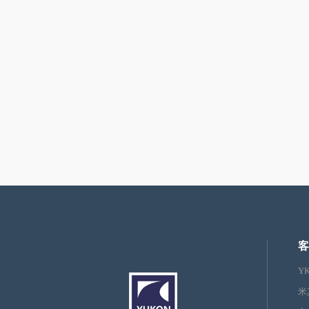
客
Y
米