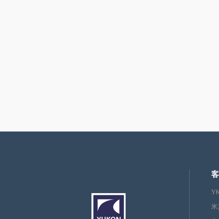
客
Y
米