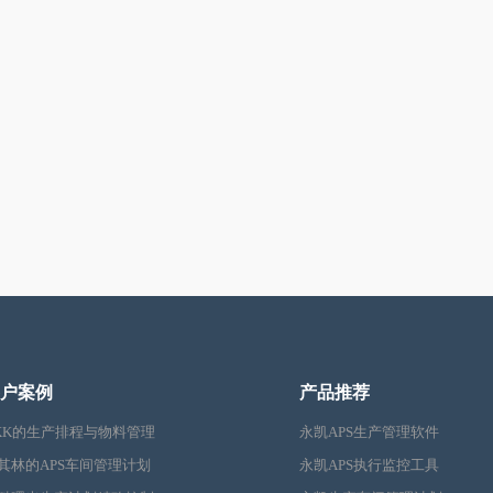
户案例
产品推荐
KK的生产排程与物料管理
永凯APS生产管理软件
其林的APS车间管理计划
永凯APS执行监控工具