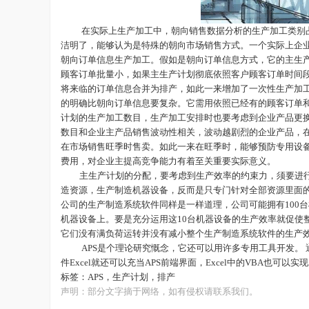
在实际上生产加工中，朝向销售数据分析的生产加工类别
洁明了，能够认为是特殊的朝向市场销售方式。一个实际上企
朝向订单信息生产加工。假如是朝向订单信息方式，它的主生
顾客订单批量小，如果主生产计划彻底依照客户顾客订单时间
将来临的订单信息合并为排产，如此一来增加了一次性生产加
的明确比朝向订单信息要复杂。它需用依照已经有的顾客订单
计划的生产加工数目，生产加工安排时也要考虑到企业产品更
数目和企业主产品销售波动性相关，波动越剧烈的企业产品，
在市场销售旺季时售卖。如此一来在旺季时，能够预防专用设
费用，对企业主提高竞争能力有着至关重要实际意义。
主生产计划的分配，要考虑到生产效率的约束力，须要进
造资源，生产制造机器设备，反而是只专门针对全部资源里面
公司的生产制造系统软件同样是一样道理，公司可能拥有
10
机器设备上。要是充分运用这10台机器设备的生产效率就促使
它们没有满负荷运转并没有减小整个生产制造系统软件的生产
APS是个理论研究慨念，它还可以用许多专用工具开发。
件Excel就还可以充当APS前端界面，Excel中的VBA也可以实
标签：
APS
，生产计划，排产
声明：部分文字摘于网络，如有侵权请联系我们。