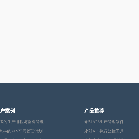
户案例
产品推荐
KK的生产排程与物料管理
永凯APS生产管理软件
其林的APS车间管理计划
永凯APS执行监控工具