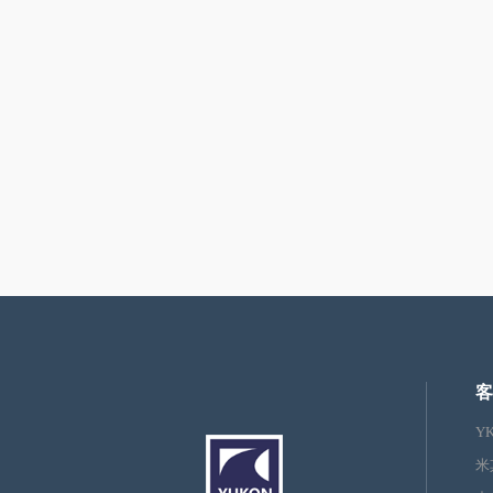
客
Y
米