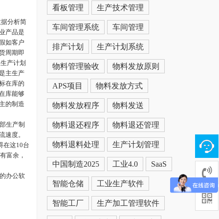
看板管理
生产技术管理
数据分析简
车间管理系统
车间管理
业产品是
假如客户
排产计划
生产计划系统
货周期即
主生产计划
物料管理验收
物料发放原则
是主生产
标在库的
APS项目
物料发放方式
在库能够
主的制造
物料发放程序
物料发送
部生产制
物料退还程序
物料退还管理
流速度。
物料退料处理
生产计划管理
在这10台
力有富余，
中国制造2025
工业4.0
SaaS
见的办公软
智能仓储
工业生产软件
智能工厂
生产加工管理软件