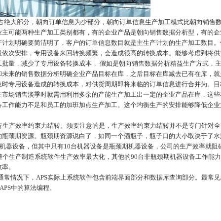
占绝大部分，朝向订单信息为少部分，朝向订单信息生产加工模式比朝向销售
业主可能两种生产加工类别都有，有的企业产品是朝向销售数据分析型，有的企
产计划明确要简洁明了，客户的订单信息数目就是主生产计划的生产加工数目。
段依次安排，专用设备来回转换频繁，会造成很高的转换成本。能够考虑到将供
工批量，减少了专用设备转换成本
，
假如是朝向销售数据分析精益生产方式，
和未来的销售数据分析明确企业产品目标在库，之后目标在库减去已有在库，就
换时专用设备造成的转换成本，对供货周期即将来临的订单信息进行合并为。目
在市场销售淡季时就需用利用多余的产能生产加工出一定的企业产品在库，这些
备工作能力不足和员工的加班加点生产加工。这个均衡生产的安排能够降低企业
行生产效率约束力结转。须要注意的是，生产效率约束力结转并不是专门针对全
的瓶颈期资源。瓶颈期资源说白了，如同一个酒瓶子，瓶子口的大小取决于了水
0台机器设备，但其中只有10台机器设备是瓶颈期机器设备，公司的生产效率就阻碍
整个生产制造系统软件生产效率最大化，其他的90台非瓶颈期机器设备工作能
效率。
 通常情况下，APS实际上系统软件包含前端界面部分和数据库查询部分。最常
现APS中的算法编程。