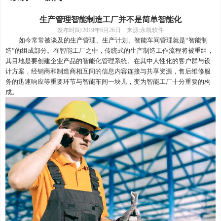
生产管理智能制造工厂并不是简单智能化
发布时间
:2019年6月26日 来源:永凯软件
如今
常
常被谈及的
生产管理、生产计划、
智能车间
管理
就是
“智能制
造”的组成部分。在智能工厂之中，传统式的生产制造工作流程将被重组，
其目地是要创建企业产品的智能化
管理
系统。在其中人性化的客户群与设
计方案，经销商和制造商相互间的信息内容连接与共享资源，售后维修服
务的迅速响应等重要环节与智能车间一块儿，变为智能工厂十分重要的构
成。