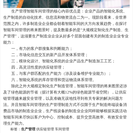
生产管理
智能车间
管理
的核心内容优点是：企业产品的智能化系统、
生产制造的自动化技术、信息流和物资流合二为一。现阶段看来，全世界
范围之内，许多制造业企业都会朝着智能车间的大方向发展趋势，在探讨
智能车间
管理
的将来图景时，提及数最多的是
“大规模定制化生产制造
、生
产管理
”，这须要
生产
制造业企业从好多个层面创建有关的制造业企业专业
能力：
一，
有力的客户群搜集和判断能力；
二，
市场化信息交互的新产品开发体系管理；
三，
模块化设计、智能化系统的企业产品生产制造加工工艺；
四，
高灵活性度的供应链管理；
五，
与客户群匹配的生产能力（涉及设备维护专业能力）；
六，
智能化系统的库存
管理
和货运物流体系管理。
除此之外大规模定制化生产制造
管理
，智能车间
管理
的将来图景还涉
及了绿色能源的节省（据计算有大概
12%的绿色能源节省空間），让供应
链管理越来越安全管理，以及准确无误地找寻到有关专家的解决问题方
法。并且智能车间
管理
的生产
管理
制造方式不仅限于生产制造终端设备消
费品市场的制造业企业，生产线设备的制造业企业同样能够根据实践活动
智能车间来尽快以客户为中心、控制成本、提升交货高效率、有效安全管
理生产能力。
标签：
生产管理
供应链管理
车间管理