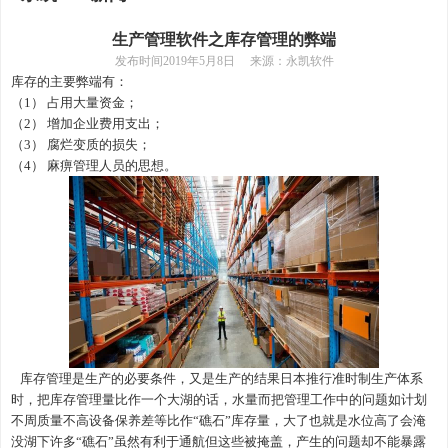
生产管理软件之库存管理的弊端
发布时间
2019年5月8日 来源：永凯软件
库存的主要弊端有：
（1）
占用大量资金；
（2）
增加企业费用支出；
（3）
腐烂变质的损失；
（4）
麻痹管理人员的思想。
库存
管理
是生产的必要条件
，
又是生产的结果日本推行准时制生产体系
时
，
把库存
管理
量比作一个大湖的
话，
水量而把管理工作中的问题如计划
不周质量不高设备保养差等比作
“礁石”库存量
，
大了也就是水位高了会淹
没湖下许多
“礁石”虽然有利于通航但这些被掩盖
，产生的
问题却不能暴露