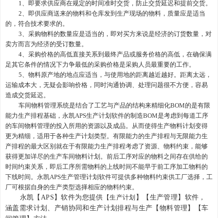
1、即要求供应商在规定的时间准时交货，防止交货延迟和提前交货。
2、即供应商送来的物料和仓库发到生产现场的物料，质量应是适当
的，符合技术要求的。
3、采购物料的数量应是适当的，即对买方来说是经济的订货数量，对
卖方而言为经济的受订数量。
4、采购价格的高低直接关系到最终产品或服务价格的高低，在确保满
足其它条件的情况下力争最低的采购价格是采购人员最重要的工作。
5、物料原产地的地点应适当，与使用地的距离越近越好。距离太远，
运输成本大，无疑会影响价格，同时沟通协调、处理问题很不方便，容易
造成交货延迟。
车间物料管理系统是结合了工艺与产品的结构来精细化
BOM的是有限
能力生产排程基础，永凯APS生产计划软件的制造BOM是考虑到每道工序
的车间物料管理的投入所用的资源以及成品。从而使得生产物料计划变得
更为精细，适用于各种生产计划类型。
有限能力
的生产
排程与无限能力
生
产
排程的最大区别
就
在于有限能力
生产
排程考虑了资源、物料约束，能够
获得更加详尽的生产
车间
物料计划。前后工序对应的物料之间存在供给的
时间约束关系，即后工序所需物料的上线时间不能早于前工序加工物料的
下线时间。永凯
APS
生产管理计划软件可
提供多种物料约束供工厂选择，工
厂可根据自身的生产类型选择相应的物料约束。
永凯【
APS】
软件为您提供
【生产计划
】【生产管理】软件，
涵盖需求计划、产销协同和生产计划排程与生产【物料管理】【车