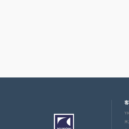
客
Y
米