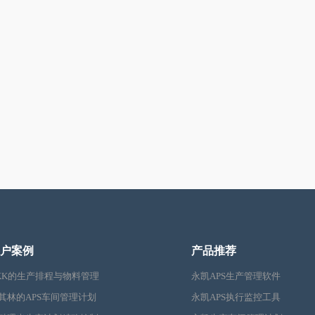
户案例
产品推荐
KK的生产排程与物料管理
永凯APS生产管理软件
其林的APS车间管理计划
永凯APS执行监控工具