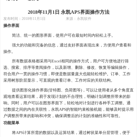
2018年11月1日 永凯APS界面操作方法
发布时间：
2018年11月1日 来源：永凯软件
操作界面
简洁、统一的图形界面，使用户可在最短时间内轻松上手。
强大的功能和完备的信息，通过友好界面表现出来，方便用户查看和
操作。
所有数据表格都采用与
Excel相同的操作方式，用户可方便地进行筛
选、搜索、排序等查阅操作，以及新增、删除、修改、恢复等编辑操作，
符合用户一贯的操作习惯，即便是数据量庞大也能轻松维护。订单、工作
采用树形阶层显示，可直观的查看订单、工作对应的关联结构。
提供图形化操作界面
(甘特图、负荷图等)，可以让使用者从多个角度直
观地查看运算结果，易于发现计划的不合理性，明确计划调整所带来的影
响。同时，用户可以在图形界面下，轻松地对计划进行各种手工调整。通
过数据之间的内在关联性，永凯APS的智能约束检验机能，能够及时提示用
户调整所带来的影响和冲突，确保调整后的计划的准确性和可靠性。
功能菜单
将
APS计算所需的数据以及运算结果，通过树状菜单分层管理，便于