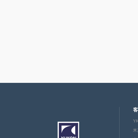
客
Y
米