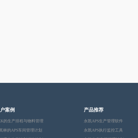
户案例
产品推荐
KK的生产排程与物料管理
永凯APS生产管理软件
其林的APS车间管理计划
永凯APS执行监控工具