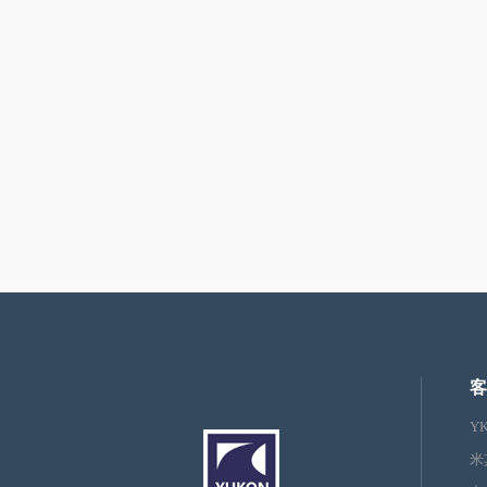
客
Y
米