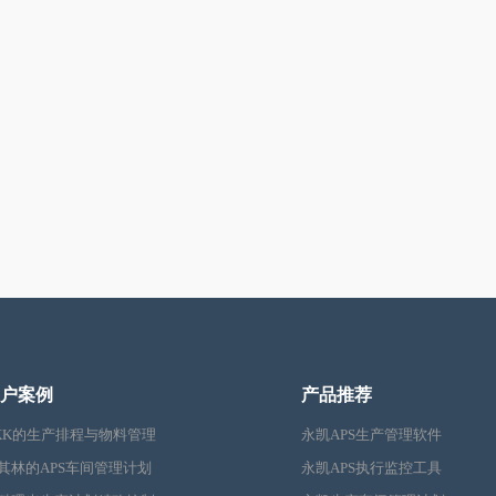
户案例
产品推荐
KK的生产排程与物料管理
永凯APS生产管理软件
其林的APS车间管理计划
永凯APS执行监控工具