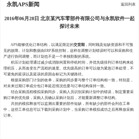
永凯APS新闻
返回列表
2016年06月28日 北京某汽车零部件有限公司与永凯软件一起
探讨未来
APS能够优化订单结构，以满足限定的
交货期
，同时顾及短缺资源和不可预
见的故障。计划和数据由ERP系统控制，这样在调整计划错误时可以和采购和生
产进行协同调整，而计划也不是一个单独割裂的系统。
积压计划处理通过减少或消除闲置和停机时间，并优先级排列订单结构来处
理积压，从而改变生产流程的速度。优先级高的订单可以做为紧急订单处理，不
可避免的延误以及延误的原因会标记为关键路径。
根据采购部门计划的收单，采购的同步要与整个订单结构相一致，特别是，
对未来过期订单或分包订单延迟情况也要与订单结构保持一致。
结合采购流程模拟采购同步，采购人员识别采购计划中的错误，制定重要采
购订单的优先级，采购人员确认采购计划后，才能重新调整订单结构。
共担的模拟释放可以监测出重要的部件短缺，所有缺少的部件会列在工单
中，这些工单信息可以下载到采购计划中，当采购订单模拟成功之后再释放采购
订单。