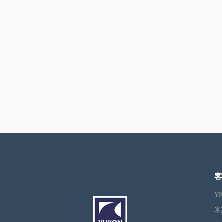
客
Y
米