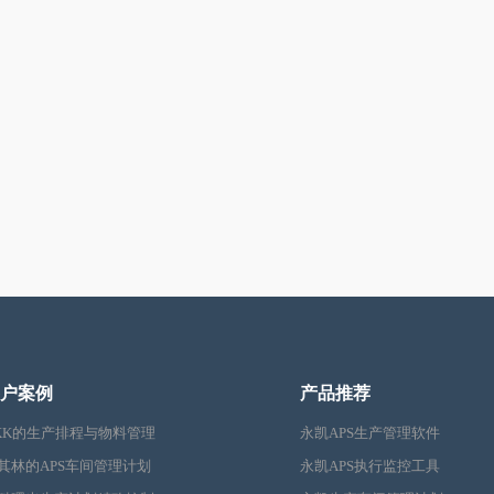
户案例
产品推荐
KK的生产排程与物料管理
永凯APS生产管理软件
其林的APS车间管理计划
永凯APS执行监控工具