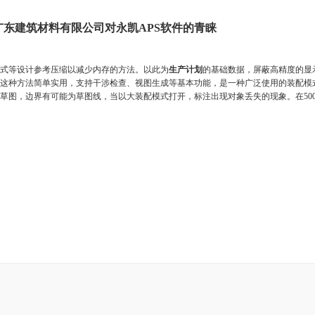
 感谢广东建筑材料有限公司对永凯APS软件的青睐
式等设计参考压缩以减少内存的方法。以此为
生产计划
的基础数据，屏蔽高精度的显
这种方法简单实用，支持干涉检查、视图生成等基本功能，是一种广泛使用的装配模
草图，边界有可能为草图线，当以大装配模式打开，标注出现对象丢失的现象。在500