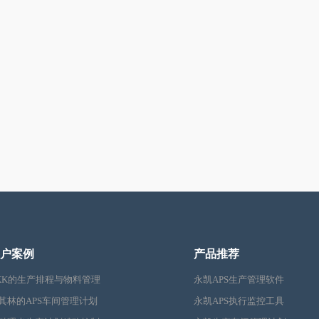
户案例
产品推荐
KK的生产排程与物料管理
永凯APS生产管理软件
其林的APS车间管理计划
永凯APS执行监控工具