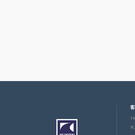
客
Y
米