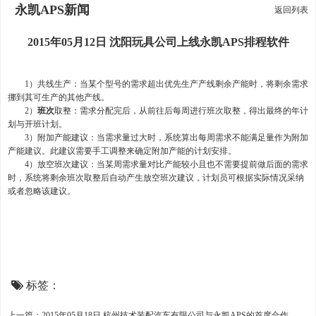
永凯APS新闻
返回列表
2015年05月12日 沈阳玩具公司上线永凯APS排程软件
1）共线生产：当某个型号的需求超出优先生产产线剩余产能时，将剩余需求
挪到其可生产的其他产线。
2）
班次
取整：需求分配完后，从前往后每周进行班次取整，得出最终的年计
划与开班计划。
3）附加产能建议：当需求量过大时，系统算出每周需求不能满足量作为附加
产能建议。此建议需要手工调整来确定附加产能的计划安排。
4）放空班次建议：当某周需求量对比产能较小且也不需要提前做后面的需求
时，系统将剩余班次取整后自动产生放空班次建议，计划员可根据实际情况采纳
或者忽略该建议。
标签：
上一篇：2015年05月18日 杭州技术装配汽车有限公司与永凯APS的首度合作