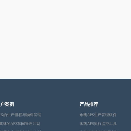
户案例
产品推荐
KK的生产排程与物料管理
永凯APS生产管理软件
其林的APS车间管理计划
永凯APS执行监控工具