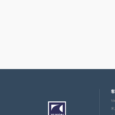
客
Y
米