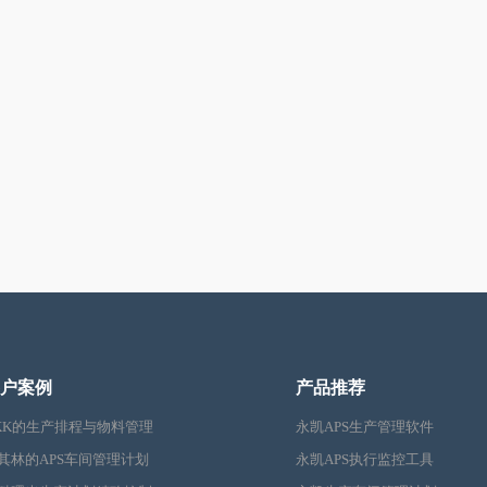
户案例
产品推荐
KK的生产排程与物料管理
永凯APS生产管理软件
其林的APS车间管理计划
永凯APS执行监控工具