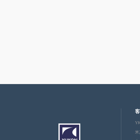
客
Y
米