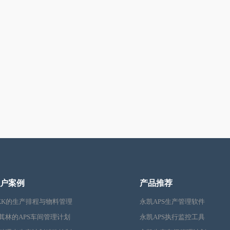
户案例
产品推荐
KK的生产排程与物料管理
永凯APS生产管理软件
其林的APS车间管理计划
永凯APS执行监控工具