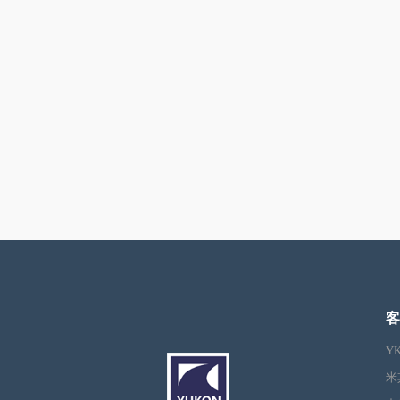
客
Y
米