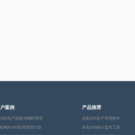
户案例
产品推荐
KK的生产排程与物料管理
永凯APS生产管理软件
其林的APS车间管理计划
永凯APS执行监控工具