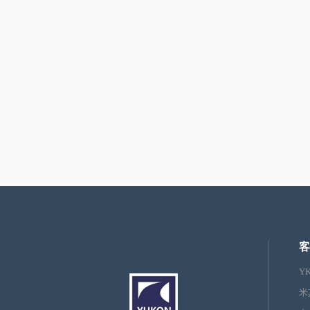
客
Y
米