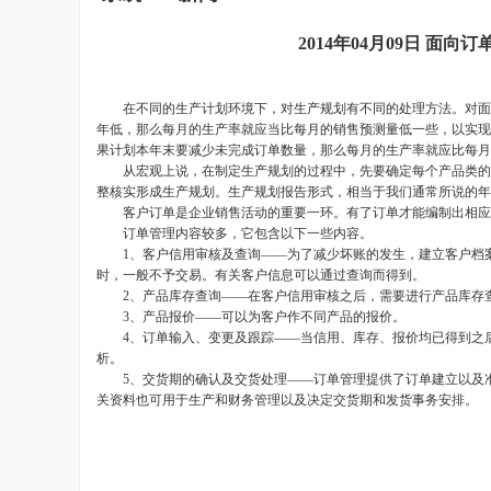
2014年04月09日 
在不同的
生产计划
环境下，对生产规划有不同的处理方法。对面
年低，那么每月的生产率就应当比每月的销售预测量低一些，以实现
果计划本年末要减少未完成订单数量，那么每月的生产率就应比每月
从宏观上说，在制定生产规划的过程中，先要确定每个产品类的销
整核实形成生产规划。生产规划报告形式，相当于我们通常所说的年
客户订单是企业销售活动的重要一环。有了订单才能编制出相应的
订单管理
内容较多，它包含以下一些内容。
1、客户信用审核及查询——为了减少坏账的发生，建立客户档案
时，一般不予交易。有关客户信息可以通过查询而得到。
2、产品库存查询——在客户信用审核之后，需要进行产品库存查
3、产品报价——可以为客户作不同产品的报价。
4、订单输入、变更及跟踪——当信用、库存、报价均已得到之后
析。
5、交货期的确认及交货处理——订单管理提供了订单建立以及准
关资料也可用于生产和
财务管理
以及决定交货期和发货事务安排。