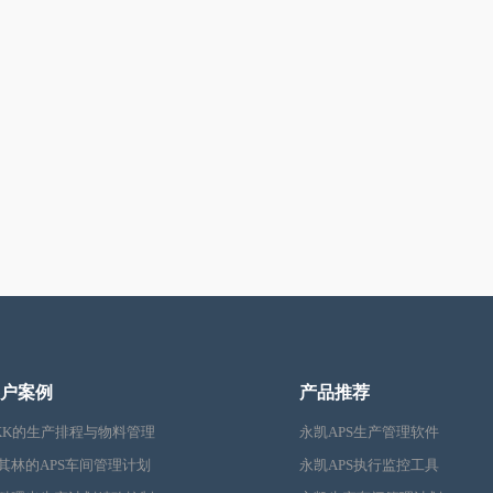
户案例
产品推荐
KK的生产排程与物料管理
永凯APS生产管理软件
其林的APS车间管理计划
永凯APS执行监控工具