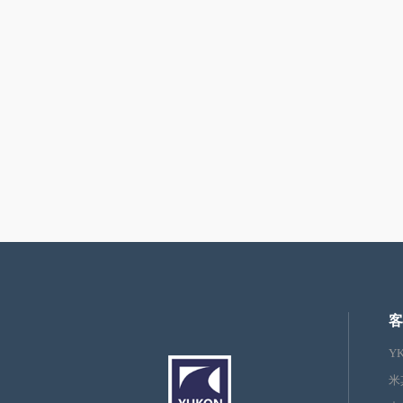
客
Y
米