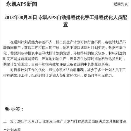
永凯APS新闻
返回列表
2013年08月20日 永凯APS自动排程优化手工排程优化人员配
置
在遇到计划员能力参差不齐，排出的生产计划可执行度不同，各级计划员不
能协同排产，前后工序衔接出现空缺，物料不能快速应对计划变更，数据不集中
化，需要到各种报表中去寻找排计划的资源，停机待料的情况较多，材料到达的
时间不是提前就是滞后，严重地影响生产，设备发生故障时或物料到达异常时，
调整计划较困难，目前不能很有效地评估设备资源的中长期瓶颈所在。
对目前计划工作的优化，通过永凯APS自动
排程
，减少了多个计划人员手工
排程的繁琐工作，以达到对计划部人员配置的优化，提高订单相应能力。
标签：
上一篇：2013年08月21日 永凯APS生产计划与排程系统全面解决某文具集团排生
产计划难题