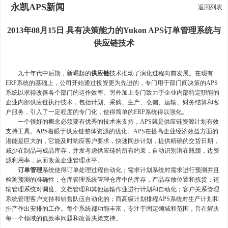
永凯APS新闻
返回列表
2013年08月15日 具有决策能力的Yukon APS订单管理系统与
供应链技术
九十年代中后期，新崛起的
供应链
技术推动了演化过程向前发展。在现有
ERP系统的基础上，公司开始通过投资更为先进的，专门用于部门间决策的APS
系统以求得改善各个部门的运作效率。另外加上专门致力于企业内部特定职能的
企业内部供应链执行技术，包括计划、采购、生产、仓储、运输、财务结算和客
户服务，引入了一定程度的专门化，使得简单的ERP系统得以强化。
一个很好的概念必须要有优秀的技术来支持，APS就是供应链资源计划有效
支持工具。
APS
着眼于供应链整体资源的优化。APS在提高企业经济效益方面的
潜能是巨大的，它能及时响应客户要求，快速同步计划，提供精确的交货日期，
减少在制品与成品库存，并发考虑供应链的所有约束，自动识别潜在瓶颈，边资
源利用率，从而改善企业管理水平。
订单管理
系统使得订单处理过程自动化；需求计划系统对需求进行预测并且
检测预测的准确性；仓库管理系统管理仓库中的库存，产品存放位置和拣货；运
输管理系统对调度、文档管理和其他运输作业进行计划和自动化；客户关系管理
系统管理客户支持和销售队伍自动化的；而高级计划排程APS系统对生产计划和
排产作出安排的工作。每个系统都功能丰富，专注于固定领域和范围，旨在解决
每一个领域的低效率问题和改善决策支持。