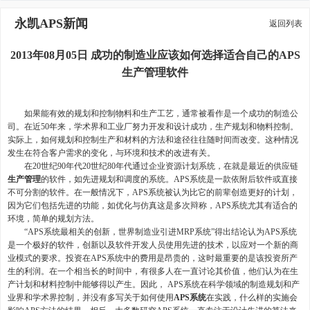
永凯APS新闻
返回列表
2013年08月05日 成功的制造业应该如何选择适合自己的APS
生产管理软件
如果能有效的规划和控制物料和生产工艺，通常被看作是一个成功的制造公
司。在近50年来，学术界和工业厂努力开发和设计成功，生产规划和物料控制。
实际上，如何规划和控制生产和材料的方法和途径往往随时间而改变。这种情况
发生在符合客户需求的变化，与环境和技术的改进有关。
在20世纪90年代20世纪80年代通过企业资源计划系统，在就是最近的供应链
生产管理
的软件，如先进规划和调度的系统。APS系统是一款依附后软件或直接
不可分割的软件。在一般情况下，APS系统被认为比它的前辈创造更好的计划，
因为它们包括先进的功能，如优化与仿真这是多次辩称，APS系统尤其有适合的
环境，简单的规划方法。
“APS系统最相关的创新，世界制造业引进MRP系统”得出结论认为APS系统
是一个极好的软件，创新以及软件开发人员使用先进的技术，以应对一个新的商
业模式的要求。投资在APS系统中的费用是昂贵的，这时最重要的是该投资所产
生的利润。在一个相当长的时间中，有很多人在一直讨论其价值，他们认为在生
产计划和材料控制中能够得以产生。因此， APS系统在科学领域的制造规划和产
业界和学术界控制，并没有多写关于如何使用
APS系统
在实践，什么样的实施会