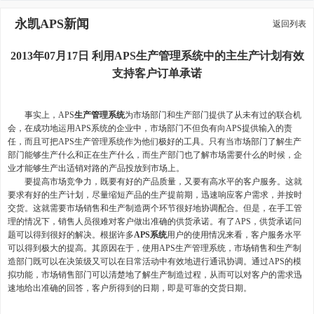
永凯APS新闻
返回列表
2013年07月17日 利用APS生产管理系统中的主生产计划有效
支持客户订单承诺
事实上，APS
生产管理系统
为市场部门和生产部门提供了从未有过的联合机
会，在成功地运用APS系统的企业中，市场部门不但负有向APS提供输入的责
任，而且可把APS生产管理系统作为他们极好的工具。只有当市场部门了解生产
部门能够生产什么和正在生产什么，而生产部门也了解市场需要什么的时候，企
业才能够生产出适销对路的产品投放到市场上。
要提高市场竞争力，既要有好的产品质量，又要有高水平的客户服务。这就
要求有好的生产计划，尽量缩短产品的生产提前期，迅速响应客户需求，并按时
交货。这就需要市场销售和生产制造两个环节很好地协调配合。但是，在手工管
理的情况下，销售人员很难对客户做出准确的供货承诺。有了APS，供货承诺问
题可以得到很好的解决。根据许多
APS系统
用户的使用情况来看，客户服务水平
可以得到极大的提高。其原因在于，使用APS生产管理系统，市场销售和生产制
造部门既可以在决策级又可以在日常活动中有效地进行通讯协调。通过APS的模
拟功能，市场销售部门可以清楚地了解生产制造过程，从而可以对客户的需求迅
速地给出准确的回答，客户所得到的日期，即是可靠的交货日期。