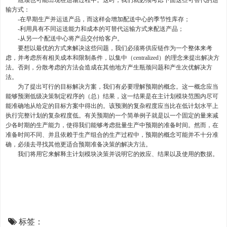
瓶颈也可能出现在运输过程中。这时，我们就必须考虑下面这些可替代的运
输方式：
-在早期生产并运送产品，而这样会增加配送中心的季节性库存；
-利用具有不同运送能力和成本的可替代运输方式来配送产品；
-从另一个配送中心将产品交付给客户。
要想以最优的方式来解决这些问题，我们必须将供应链作为一个整体来考
虑，并考虑所有相关成本和限制条件，以集中（centralized）的理念来提出解决方
法。否则，分散考虑的方法会造成在其他地方产生瓶颈问题和产生次优解决方
法。
为了提出可行的目标解决方案，我们有必要理解预期的概念。这一概念应当
能够预测低级决策制定程序的（总）结果，这一结果是在主计划模块范围内尽可
能准确地从给定的目标方案中得出的。该预测的复杂程度应当比在低计划水平上
执行完整计划的复杂程度低。有关预期的一个简单例子就是以一个固定的量来减
少各时期的生产能力，使得我们能够考虑批量生产中预期的准备时间。然而，在
准备时间不同、并且依赖于生产组合的生产过程中，预期的概念可能并不十分准
确，必须去寻找其他更适合预期准备决策的解决方法。
我们将用它来解释主计划模块决策并说明它的效应、结果以及使用的数据。
标签：