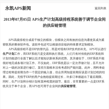
永凯APS新闻
返回列表
2013年07月05日 APS生产计划高级排程系统善于调节企业间
的供应链管理
APS高级排程分成若干独立的模块，但模块之间有效的信息沟通使其成为紧
密联系的整体软件包。该软件包还可以根据供应链的特殊要求定制模块。
APS高级排程不是ERP的替代品，而是对现有ERP技术的补充。APS可以进行
生产计划
工作，而ERP系统只是交易和执行系统。人们只有对传统的ERP系统和
计划功能进行全面了解以后才能知识新体系的优势。其关键在于，ERP系统不能
很好地完成各项计划工作。不仅如此，ERP系统是以一定次序做计划，且不允许
对上一级的决策进行修订。某些方面根本没有考虑到产能问题。此外，用料单处
理过程将提前期当作一个固定的输入值，但众所周知提前期应该是计划过程的结
果。因此，无怪乎ERP的用户会抱怨提前期过长，许多订单都超出了最后期限。
同时，生产计划和分销计划有某种程度的脱节。最后，非常重要的一点是ERP系
统关注于单个企业，而APS也可用于企业间的
供应链管理
。