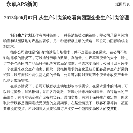
永凯APS新闻
返回列表
2013年06月07日 从生产计划策略看集团型企业生产计划管理
制订
生产计划
工作有两种策略：一种是消极被动的策略，即公司只是单纯地
响应和试图满足对产品的要求。另一种是积极主动的策略，即公司力图影响或控
制需求。
很多公司往往是“被动”地满足市场需求，并不企图去改变需求。在公司不能
影响需求的情况下，可以通过劳动力数量、存储量、生产率等变量的大小，通过
订立分包合同与产品品种搭配等方式满足需求。当需求变动时，公司可以只改变
一个变量来改变生产输出。因此，要根据需求的变化重新分配各品种生产所需的
资源，以平衡和协调供需之间的矛盾。公司可以同时变动两个变量来改变产出量
以满足市场需求。
在很多情况下，公司可以积极主动地影响市场需求。在需求量小的时期，可
以通过降价，加紧推销，采用各种刺激、鼓励办法来增加销售量。通过适当的产
品组合，有可能稳定生产设备的负荷。缓期交货，有利于保持生产稳定性，但这
取决于顾客是否同意接受所定的交货期限。在某些情况下，顾客不愿等待，甚至
要求提前交货。所以销售人员要说服订户接受一个范围变动较大的
交货期
。