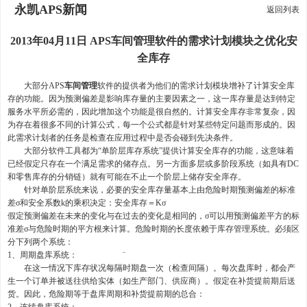
永凯APS新闻
返回列表
2013年04月11日 APS车间管理软件的需求计划模块之优化安
全库存
大部分APS
车间管理
软件的提供者为他们的需求计划模块增补了计算安全库
存的功能。因为预测偏差是影响库存量的主要因素之一，这一库存量是达到特定
服务水平所必需的，因此增加这个功能是很自然的。计算安全库存非常复杂，因
为存在着很多不同的计算公式，每一个公式都是针对某些特定问题而形成的。因
此需求计划者的任务是检查在应用过程中是否会碰到先决条件。
大部分软件工具都为“单阶层库存系统”提供计算安全库存的功能，这意味着
已经假定只存在一个满足需求的储存点。另一方面多层或多阶段系统（如具有DC
和零售库存的分销链）就有可能在不止一个阶层上储存安全庠存。
针对单阶层系统来说，必要的安全库存量基本上由危险时期预测偏差的标准
差σ和安全系数k的乘积决定：安全库存＝Kσ
假定预测偏差在未来的变化与在过去的变化是相同的，σ可以用预测偏差平方的标
准差σ与危险时期的平方根来计算。危险时期的长度依赖于库存管理系统。必须区
分下列两个系统：
1、周期盘库系统： ¨
在这一情况下库存状况每隔时期盘一次（检查间隔）。每次盘库时，都会产
生一个订单并被送往供给实体（如生产部门、供应商）。假定在补货提前期后送
货。因此，危险期等于盘库周期和补货提前期的总合：