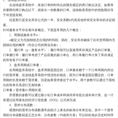
2、连续盘库系统：
在连续盘库系统中，发放订单的时间点由预先规定的再订购点决定。如果库
存量降到再订购点以下，就发出一份数量的订单。连续检查系统中的危险期仅等
于补货提前期。
但是那只是安全库存公式的一半。安全系数k代表其他所有安全库存的决定因
素。
针对服务水平存在着许多概念。下面是常用的几个概念：
1、周期或服务水平α：
α被定义为无脱销状态出现的时间段。因此，安全库存确保了在补货周期内无
脱销出现的概率（符合公司的商业目标）。
2、履行率（p－服务水平）：履行率指可以直接用库存满足产品的订单量。
订单履行率：履行率考虑了产品容量的最小单位，而订单履行率计算了库存满足
的所有客户订单量。
3、盘库周期或订单量：
在周期盘库系统中，盘库周期是固定的，订单量依赖于一个订单周期内所估
计的需求量。在连续盘库系统中情况恰好相反，因为订单量是固定圃定的，订单
周期的长度依赖于需求量。但是如果需求接近于水平α，两个参数可以通过下面给
出的简单关系进行互相转换：
订单量＝需求量d×周期长度。
所需要的参数可以通过最小化订单成本和保持库存批次成本来计算。这一计
算通过应用著名的经济订货批量（EOQ）公式来完成
4、需求分布函数：
观测到的需求分布函数通常由统计上著名的标准分布来近似。其中一个最常
用的分布函数就是正态分布。分布参数（均值和方差）可以轻松地从历史时间序