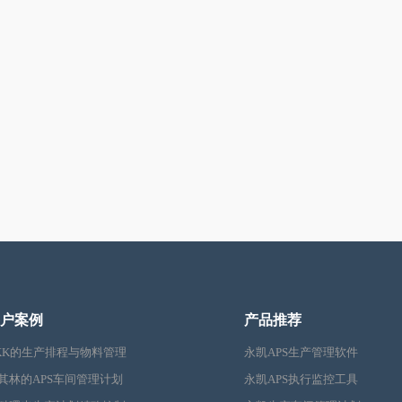
户案例
产品推荐
KK的生产排程与物料管理
永凯APS生产管理软件
其林的APS车间管理计划
永凯APS执行监控工具