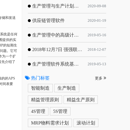
生产管理与生产计划的目标
2020-09-08
存储和发送
供应链管理软件
2020-01-19
S系统是任何
生产管理中的高级计划与排程优化
2019-05-16
围提供的实
RP的短期生
2018年12月7日 强强联手，共同推进电子器件领域APS应用典范 风华高科生产自动化工业互联网应用项目-APS项目启动会
2018-12-07
划问题。它可
作为一个扩
首先介绍了
生产管理软件系统基于信息化的解决方案
2019-05-13
热门标签
的的APS
更多
时间表要
智能制造
生产制造
精益管理原则
精益生产原则
4S管理
5S管理
MRP物料需求计划
滚动计划