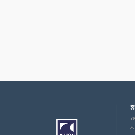
客
Y
米