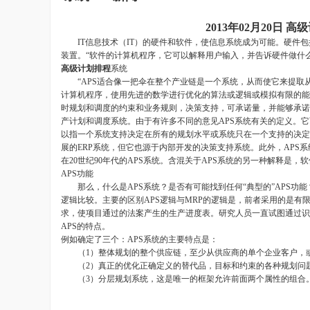
2013年02月20日
IT信息技术（IT）的硬件和软件，使信息系统成为可能。硬件包
装置。“软件的计算机程序，它可以解释用户输入，并告诉硬件做什
高级计划排程
系统
“APS适合像一把伞在整个产业链是一个系统，从而使它来提取从链
计算机程序，使用先进的数学进行优化的算法或逻辑或模拟有限的能
时规划和调度的约束和业务规则，决策支持，可承诺量，并能够承诺的
产计划和调度系统。由于有许多不同的意见APS系统有关的定义。它
以指一个系统支持决定在所有的规划水平或系统只在一个支持的决定
展的ERP系统，但它也源于内部开发的决策支持系统。此外，AP
在20世纪90年代的APS系统。含混关于APS系统的另一种解释是
APS功能
那么，什么是APS系统？是否有可能找到任何“典型的”APS功能
逻辑比较。主要的区别APS逻辑与MRP的逻辑是，前者采用的是
求，使项目通过的法案产生的生产进度表。研究人员一直试图通过识
APS的特点。
例如确定了三个：APS系统的主要特点是：
（1）整体规划的整个供应链，至少从供应商的单个企业客户，
（2）真正的优化正确定义的替代品，目标和约束的各种规划问题
（3）分层规划系统，这是唯一的框架允许前面两个属性的组合