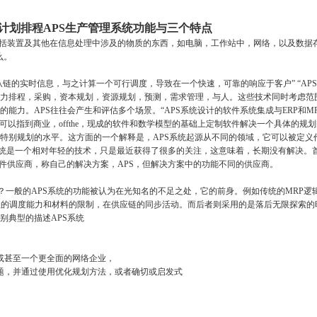
 高级计划排程APS生产管理系统功能与三个特点
括装置及其他在信息处理中涉及的物质的东西，如电脑，工作站中，网络，以及数据
么。
的实时信息，与之计算一个可行调度，导致在一个快速，可靠的响应于客户” “AP
力排程，采购，资本规划，资源规划，预测，需求管理，与人。这些技术同时考虑范
能力。APS往往会产生和评估多个场景。“APS系统设计的软件系统集成与ERP和M
可以指到商业，offthe，现成的软件和数学模型的基础上定制软件解决一个具体的规
特别规划的水平。这方面的一个解释是，APS系统起源从不同的领域，它可以被定义
S系统是一个相对年轻的技术，只是最近获得了很多的关注，这意味着，长期没有解决。
，软件供应商，称自己的解决方案，APS，但解决方案中的功能不同的供应商。
？一般的APS系统的功能被认为在光知名的不足之处，它的前身。例如传统的MRP逻辑
有限的调度能力和材料的限制，在供应链的同步活动。而后者则采用的是落后无限探索的
别典型的描述APS系统
或甚至一个更全面的网络企业，
，并通过使用优化规划方法，或者确切或启发式
。