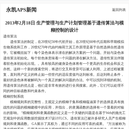
永凯APS新闻
返回列表
2013年2月18日 生产管理与生产计划管理基于遗传算法与模
糊控制的设计
遗传算法
遗传算法的制定，在20世纪50年代初开始，在20世纪60年代后期和早期模拟
生物系统和工作，20世纪70年代由约翰荷兰其工作原理是基于自然选择自然遗传
学。它被概括如下：每个染色体表示潜在的解决方案的一个问题。开始与染色体
遗传算法初始化。每个软色体意味着一个问题的潜在解决方法。遗传性算法伴随
着软色体初始化出现。。具有较高的健身染色体将有一个更高的生存机会和反之
亦然。这样一个新的搜索空间，将进行交叉和变异可以被人利用。上述过程被重
复，直到用户定义的终止如一些世代的适应度值均达到标准。后达到终止条件，
最好的染色体将被解码为一个真正的解决问题的办法。中可以找到详细的机制。
用遗传算法的优点是，他们是非常有效的进行全局搜索。此外，它们可以处理不
同的种目标函数和约束条件。
模糊控制系统
模糊规则库的完整性，主观定义的模糊子集和模糊蕴涵算子的选择是具有挑
战性的问题的模糊建模中的应用，并指出，的隶属函数的选择有一个显着的对输
出的影响。 “模糊规则和隶属函数的定义是一个关键的问题是在基于Web的抛光工
艺规划中的应用数据挖掘技术37设计FLCS。遗传算法已被许多研究人员产生模糊
规则和隶属函数。 GA展示了其权力，通过不同的应用可喜的成果。 “方法被称为