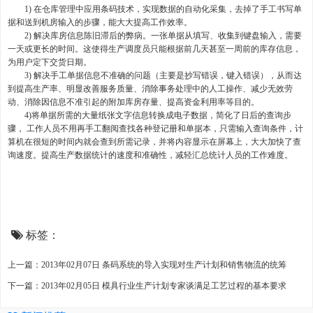
1) 在仓库管理中应用条码技术，实现数据的自动化采集，去掉了手工书写单
据和送到机房输入的步骤，能大大提高工作效率。
2) 解决库房信息陈旧滞后的弊病。一张单据从填写、收集到键盘输入，需要
一天或更长的时间。这使得生产调度员只能根据前几天甚至一周前的库存信息，
为用户定下交货日期。
3) 解决手工单据信息不准确的问题（主要是抄写错误，键入错误），从而达
到提高生产率、明显改善服务质量、消除事务处理中的人工操作、减少无效劳
动、消除因信息不准引起的附加库房存量、提高资金利用率等目的。
4)将单据所需的大量纸张文字信息转换成电子数据，简化了日后的查询步
骤， 工作人员不用再手工翻阅查找各种登记册和单据本，只需输入查询条件，计
算机在很短的时间内就会查到所需记录，并将内容显示在屏幕上，大大加快了查
询速度。提高生产数据统计的速度和准确性，减轻汇总统计人员的工作难度。
标签：
上一篇：2013年02月07日 条码系统的导入实现对生产计划和销售物流的统筹
下一篇：2013年02月05日 模具行业生产计划专家谈满足工艺过程的基本要求