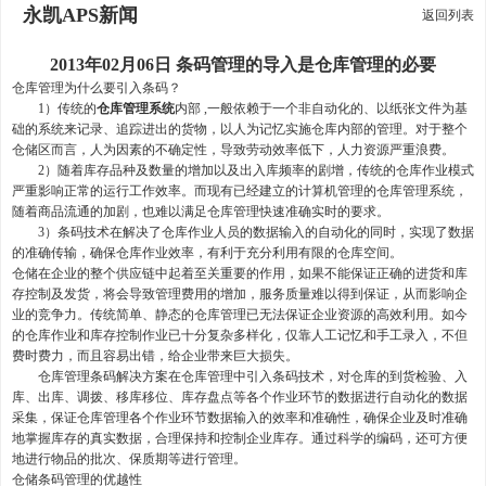
永凯APS新闻
返回列表
2013年02月06日 条码管理的导入是仓库管理的必要
仓库管理为什么要引入条码？
1）传统的
仓库管理系统
内部 ,一般依赖于一个非自动化的、以纸张文件为基
础的系统来记录、追踪进出的货物，以人为记忆实施仓库内部的管理。对于整个
仓储区而言，人为因素的不确定性，导致劳动效率低下，人力资源严重浪费。
2）随着库存品种及数量的增加以及出入库频率的剧增，传统的仓库作业模式
严重影响正常的运行工作效率。而现有已经建立的计算机管理的仓库管理系统，
随着商品流通的加剧，也难以满足仓库管理快速准确实时的要求。
3）条码技术在解决了仓库作业人员的数据输入的自动化的同时，实现了数据
的准确传输，确保仓库作业效率，有利于充分利用有限的仓库空间。
仓储在企业的整个供应链中起着至关重要的作用，如果不能保证正确的进货和库
存控制及发货，将会导致管理费用的增加，服务质量难以得到保证，从而影响企
业的竞争力。传统简单、静态的仓库管理已无法保证企业资源的高效利用。如今
的仓库作业和库存控制作业已十分复杂多样化，仅靠人工记忆和手工录入，不但
费时费力，而且容易出错，给企业带来巨大损失。
仓库管理条码解决方案在仓库管理中引入条码技术，对仓库的到货检验、入
库、出库、调拨、移库移位、库存盘点等各个作业环节的数据进行自动化的数据
采集，保证仓库管理各个作业环节数据输入的效率和准确性，确保企业及时准确
地掌握库存的真实数据，合理保持和控制企业库存。通过科学的编码，还可方便
地进行物品的批次、保质期等进行管理。
仓储条码管理的优越性