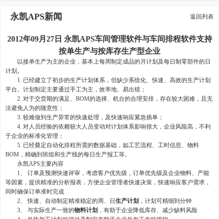
永凯APS新闻
返回列表
2012年09月27日 永凯APS车间管理软件与车间排程软件支持
按单生产与按库存生产型企业
以接单生产为主的企业，基本上每周制定成品的月计划及每日制零部件的日
计划。
1. 已经建立了初步的生产计划体系，但缺少系统化、快速、高效的生产计划
平台。计划制定主要通过手工为主，效率地、易出错；
2. 对于交货期的满足、BOM的选择、机台的合理安排，存在较大困难，且无
法避免人为的随意性；
3. 较难做到生产异常的快速处理，及快速响应紧急插单；
4. 对人员经验的依赖较大人员变动对计划体系影响很大，企业风险高，不利
于企业的标准化管理；
5. 已经奠定自动化排程所需的数据基础，如工艺流程、工时信息、物料
BOM，精确到班组和生产线的每日生产报工等。
永凯APS主要内容
1、 订单及预测快速评审，考虑客户优先级，订单优先级及企业物料、产能
等因素，提供精准的分析报表，方便企业管理者快速决策，快速响应客户需求，
同时确保订单准时完成
2、 快速、自动制定精准稳定的周、日
生产计划
，计划可精细到分钟
3、 与实际生产一致的
物料计划
，有助于企业降低库存、减少缺料风险